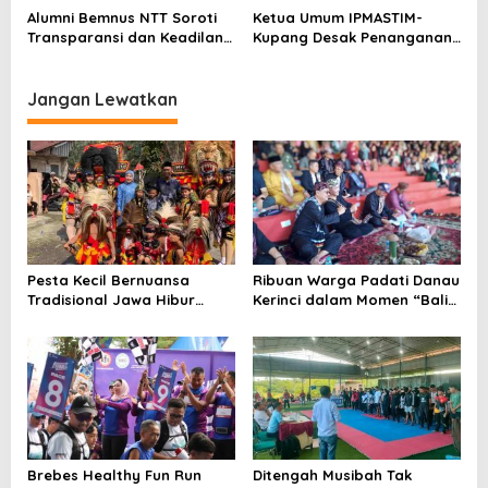
Ndao Berubah Permanen
Kayu Sonokeling Ilegal di
Alumni Bemnus NTT Soroti
Ketua Umum IPMASTIM-
TTU
Transparansi dan Keadilan
Kupang Desak Penanganan
dalam Penanganan Dugaan
Tegas Dugaan Kekerasan
Kekerasan Seksual di
Seksual di Unkriswina Sumba
Unkriswina Sumba
Jangan Lewatkan
Pesta Kecil Bernuansa
Ribuan Warga Padati Danau
Tradisional Jawa Hibur
Kerinci dalam Momen “Balik
Masyarakat Desa Bandar
Ku Dahin”
Klippa
Brebes Healthy Fun Run
Ditengah Musibah Tak