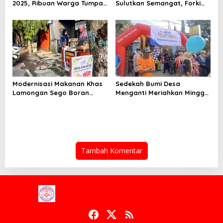
2025, Ribuan Warga Tumpah
Sulutkan Semangat, Forki
Ruah, Semangat Sehat
Nagan Raya Berhasil Bawa
Menggema di Karang Birahi
Pulang Juara Umum di
Prapora Tahun 2025
Modernisasi Makanan Khas
Sedekah Bumi Desa
Lamongan Sego Boran
Menganti Meriahkan Minggu
diredefinisi Menjadi Rice
Pagi
Bowl
Tambah Komentar