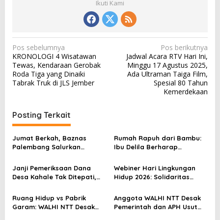
Ikuti Kami
N
Pos sebelumnya
Pos berikutnya
KRONOLOGI 4 Wisatawan
Jadwal Acara RTV Hari Ini,
a
Tewas, Kendaraan Gerobak
Minggu 17 Agustus 2025,
v
Roda Tiga yang Dinaiki
Ada Ultraman Taiga Film,
Tabrak Truk di JLS Jember
Spesial 80 Tahun
i
Kemerdekaan
g
a
Posting Terkait
s
Jumat Berkah, Baznas
Rumah Rapuh dari Bambu:
i
Palembang Salurkan
Ibu Delila Berharap
p
Bantuan untuk Sairil di
Perhatian Pemerintah dan
Kertapati
Dinas Sosial
o
Janji Pemeriksaan Dana
Webiner Hari Lingkungan
Desa Kahale Tak Ditepati,
Hidup 2026: Solidaritas
s
Warga Pertanyakan
Perempuan Flobamora
Keseriusan Kejati NTT
Soroti Dampak Krisis Iklim
Ruang Hidup vs Pabrik
Anggota WALHI NTT Desak
dan Ruang hidup di NTT
Garam: WALHI NTT Desak
Pemerintah dan APH Usut
Audit Ekologis Sebelum Rote
Tuntas Dugaan Peredaran