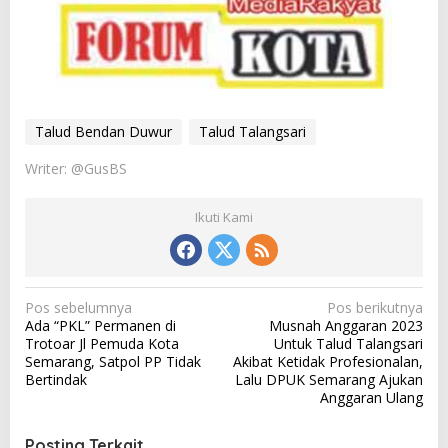
Talud Bendan Duwur
Talud Talangsari
Writer: @GusBS
Ikuti Kami
N
Pos sebelumnya
Pos berikutnya
Ada “PKL” Permanen di
Musnah Anggaran 2023
a
Trotoar Jl Pemuda Kota
Untuk Talud Talangsari
v
Semarang, Satpol PP Tidak
Akibat Ketidak Profesionalan,
Bertindak
Lalu DPUK Semarang Ajukan
i
Anggaran Ulang
g
a
Posting Terkait