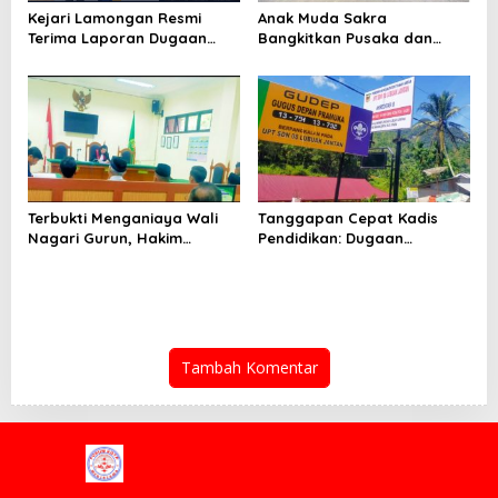
Kejari Lamongan Resmi
Anak Muda Sakra
Terima Laporan Dugaan
Bangkitkan Pusaka dan
Pungli Kepala Desa
Gamelan, “Samuhita Sakre”
Brengkok
Siap Gegerkan Lombok
Timur
Terbukti Menganiaya Wali
Tanggapan Cepat Kadis
Nagari Gurun, Hakim
Pendidikan: Dugaan
Menyatakan Henki Permana
Kejanggalan Dana BOS SDN
Divonis 2 Bulan Penjara
08 Lubuk Jantan Akan
Diusut Tuntas Sesuai Aturan
Tambah Komentar