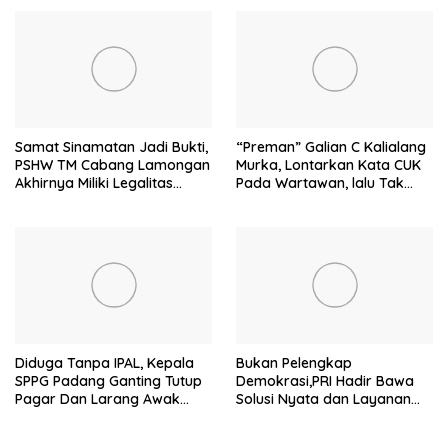
Mandiri
Samat Sinamatan Jadi Bukti,
“Preman” Galian C Kalialang
PSHW TM Cabang Lamongan
Murka, Lontarkan Kata CUK
Akhirnya Miliki Legalitas
Pada Wartawan, lalu Tak
Resmi
Akui Lontarkan Ancaman
Pada Keluarga Wartawan
Diduga Tanpa IPAL, Kepala
Bukan Pelengkap
SPPG Padang Ganting Tutup
Demokrasi,PRI Hadir Bawa
Pagar Dan Larang Awak
Solusi Nyata dan Layanan
Media Masuk
Kesehatan Rakyat, Kami
Hadir Selesaikan Masalah