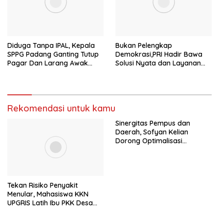
Diduga Tanpa IPAL, Kepala
Bukan Pelengkap
SPPG Padang Ganting Tutup
Demokrasi,PRI Hadir Bawa
Pagar Dan Larang Awak
Solusi Nyata dan Layanan
Media Masuk
Kesehatan Rakyat, Kami
Hadir Selesaikan Masalah
Rakyat
Rekomendasi untuk kamu
Sinergitas Pempus dan
Daerah, Sofyan Kelian
Dorong Optimalisasi
Program Revitalisasi
Pendidikan di SBT
Tekan Risiko Penyakit
Menular, Mahasiswa KKN
UPGRIS Latih Ibu PKK Desa
Brumbung Membuat Sabun