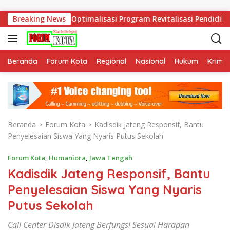
Langsung ke konten
 Dorong Optimalisasi Program Revitalisasi Pendidikan di SBT
Breaking News
Beranda
Forum Kota
Regional
Nasional
Hukum
Krimin
Beranda
Forum Kota
Kadisdik Jateng Responsif, Bantu
Penyelesaian Siswa Yang Nyaris Putus Sekolah
Forum Kota
,
Humaniora
,
Jawa Tengah
Kadisdik Jateng Responsif, Bantu
Penyelesaian Siswa Yang Nyaris
Putus Sekolah
Call Center Disdik Jateng Berfungsi Sesuai Harapan