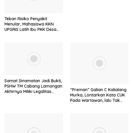
Tekan Risiko Penyakit
Menular, Mahasiswa KKN
UPGRIS Latih Ibu PKK Desa
Brumbung Membuat Sabun
Mandiri
Samat Sinamatan Jadi Bukti,
PSHW TM Cabang Lamongan
“Preman” Galian C Kalialang
Akhirnya Miliki Legalitas
Murka, Lontarkan Kata CUK
Resmi
Pada Wartawan, lalu Tak
Akui Lontarkan Ancaman
Pada Keluarga Wartawan