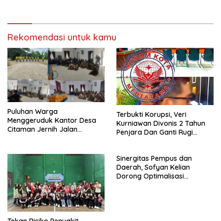
Akui Lontarkan Ancaman
Pada Keluarga Wartawan
Rekomendasi untuk kamu
Puluhan Warga
Terbukti Korupsi, Veri
Menggeruduk Kantor Desa
Kurniawan Divonis 2 Tahun
Citaman Jernih Jalan
Penjara Dan Ganti Rugi
Alternatif Di Tutup PT.KAI.
Rp332 Juta, Jaksa Resmi
Ajukan Banding
Sinergitas Pempus dan
Daerah, Sofyan Kelian
Dorong Optimalisasi
Program Revitalisasi
Pendidikan di SBT