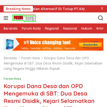
Langsung ke konten
ih Jalan Alternatif Di Tutup PT.KAI.
Breaking News
Terbukti Korupsi
Beranda
Forum Kota
Regional
Nasional
Hukum
Krimin
Beranda
Forum Kota
Korupsi Dana Desa dan OPD
Mengemuka di SBT: Dua Desa Resmi Disidik, Kejari Selamatkan
Uang Negara hingga Miliaran Rupiah
Forum Kota
Korupsi Dana Desa dan OPD
Mengemuka di SBT: Dua Desa
Resmi Disidik, Kejari Selamatkan