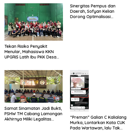
Ajukan Banding
Sinergitas Pempus dan
Daerah, Sofyan Kelian
Dorong Optimalisasi
Program Revitalisasi
Pendidikan di SBT
Tekan Risiko Penyakit
Menular, Mahasiswa KKN
UPGRIS Latih Ibu PKK Desa
Brumbung Membuat Sabun
Mandiri
Samat Sinamatan Jadi Bukti,
PSHW TM Cabang Lamongan
“Preman” Galian C Kalialang
Akhirnya Miliki Legalitas
Murka, Lontarkan Kata CUK
Resmi
Pada Wartawan, lalu Tak