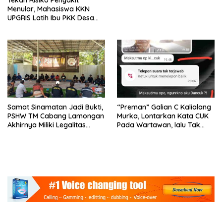
Tekan Risiko Penyakit
Menular, Mahasiswa KKN
UPGRIS Latih Ibu PKK Desa
Brumbung Membuat Sabun
Mandiri
Samat Sinamatan Jadi Bukti,
“Preman” Galian C Kalialang
PSHW TM Cabang Lamongan
Murka, Lontarkan Kata CUK
Akhirnya Miliki Legalitas
Pada Wartawan, lalu Tak
Resmi
Akui Lontarkan Ancaman
Pada Keluarga Wartawan