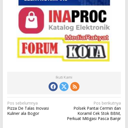
Ikuti Kami
N
Pos sebelumnya
Pos berikutnya
Pizza De Talas Inovasi
Polsek Pantai Cermin dan
a
Kuliner ala Bogor
Koramil Cek Stok BBM,
v
Perkuat Mitigasi Pasca Banjir
i