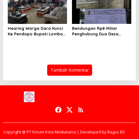
Hearing Warga Dara Kunci
Bendungan Rp8 Miliar
Ke Pendopo Bupati Lombok
Penghubung Dua Desa
Timur, Segera Selesaikan
Diduga Mubazir, Warga
Konflik Agraria Eks HGU
Minta Kejaksaan Turun
Tanjung Kenanga dan
Tangan Untuk Audit
Berikan Hak Atas Tanah
Kami!
Tambah Komentar
Copyright @ PT Forum Kota Mediatama | Developed by Bagus BS