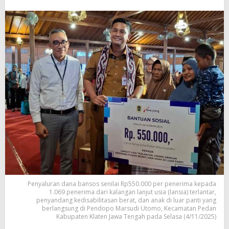
Penyaluran dana bansos senilai Rp550.000 per penerima kepada
1.069 penerima dari kalangan lanjut usia (lansia) terlantar,
penyandang kedisabilitasan berat, dan anak di luar panti yang
berlangsung di Pendopo Marsudi Utomo, Kecamatan Pedan
Kabupaten Klaten Jawa Tengah pada Selasa (4/11/2025)