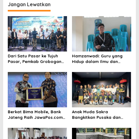
Jangan Lewatkan
g
a
s
i
p
o
Dari Satu Pasar ke Tujuh
Hamzanwadi: Guru yang
s
Pasar, Pemkab Grobogan
Hidup dalam Ilmu dan
dan Bank Jateng Percepat
Perjuangan
Digitalisasi Retribusi
Berkat Bima Mobile, Bank
Anak Muda Sakra
Jateng Raih JawaPos.com
Bangkitkan Pusaka dan
Digital Excellence Awards
Gamelan, “Samuhita Sakre”
2026
Siap Gegerkan Lombok
Timur