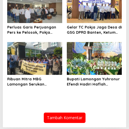
Perluas Garis Perjuangan
Gelar TC Pokja Jaga Desa di
Pers ke Pelosok, Pokja
GSG DPRD Banten, Ketum
Newsroom Jaga Desa
SMSI Firdaus Dorong
Kabupaten/Kota Resmi
Diversifikasi Bisnis
Dilantik
Perusahaan Media
Ribuan Mitra MBG
Bupati Lamongan Yuhronur
Lamongan Serukan
Efendi Hadiri Haflah
Kelanjutan Program Makan
Akhirussanah
Bergizi Gratis
Muhammadiyah Menongo,
Titip Pesan “Terus Belajar
Tanpa Henti” Menuju
Indonesia Emas 2045
Tambah Komentar