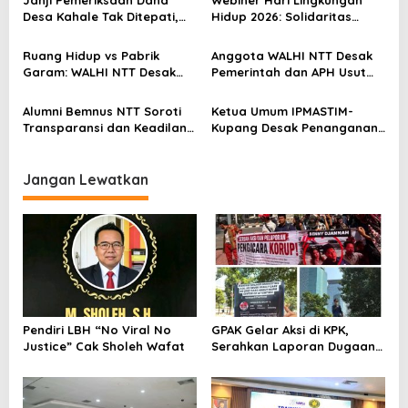
p
Desa Kahale Tak Ditepati,
Hidup 2026: Solidaritas
o
Warga Pertanyakan
Perempuan Flobamora
Keseriusan Kejati NTT
Soroti Dampak Krisis Iklim
s
Ruang Hidup vs Pabrik
Anggota WALHI NTT Desak
dan Ruang hidup di NTT
Garam: WALHI NTT Desak
Pemerintah dan APH Usut
Audit Ekologis Sebelum Rote
Tuntas Dugaan Peredaran
Ndao Berubah Permanen
Kayu Sonokeling Ilegal di
Alumni Bemnus NTT Soroti
Ketua Umum IPMASTIM-
TTU
Transparansi dan Keadilan
Kupang Desak Penanganan
dalam Penanganan Dugaan
Tegas Dugaan Kekerasan
Kekerasan Seksual di
Seksual di Unkriswina Sumba
Unkriswina Sumba
Jangan Lewatkan
Pendiri LBH “No Viral No
GPAK Gelar Aksi di KPK,
Justice” Cak Sholeh Wafat
Serahkan Laporan Dugaan
Praktik Pengacara Korup