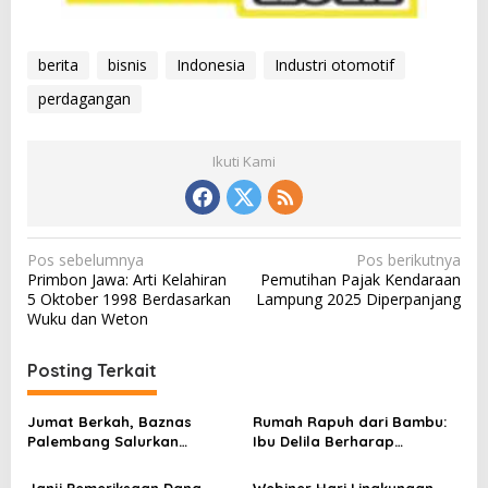
berita
bisnis
Indonesia
Industri otomotif
perdagangan
Ikuti Kami
N
Pos sebelumnya
Pos berikutnya
Primbon Jawa: Arti Kelahiran
Pemutihan Pajak Kendaraan
a
5 Oktober 1998 Berdasarkan
Lampung 2025 Diperpanjang
v
Wuku dan Weton
i
Posting Terkait
g
a
Jumat Berkah, Baznas
Rumah Rapuh dari Bambu:
s
Palembang Salurkan
Ibu Delila Berharap
Bantuan untuk Sairil di
Perhatian Pemerintah dan
i
Kertapati
Dinas Sosial
Janji Pemeriksaan Dana
Webiner Hari Lingkungan