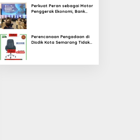
Perkuat Peran sebagai Motor
Penggerak Ekonomi, Bank
Jateng Gandeng Investor
Global Perluas Ekosistem
Keuangan Daerah
Perencanaan Pengadaan di
Disdik Kota Semarang Tidak
Cermat, Berpotensi Terjadi
Pemborosan