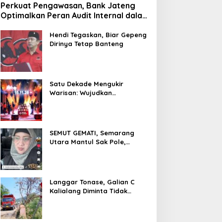
Perkuat Pengawasan, Bank Jateng
Optimalkan Peran Audit Internal dalam
Mitigasi Fraud
Hendi Tegaskan, Biar Gepeng
Dirinya Tetap Banteng
Satu Dekade Mengukir
Warisan: Wujudkan
Pertumbuhan Berkelanjutan
Melalui Bank Jateng
Borobudur Marathon*l
SEMUT GEMATI, Semarang
Utara Mantul Sak Pole,
Camat Siwi Ajak Seluruh Staf
Berbagi Untuk Sesama
Langgar Tonase, Galian C
Kalialang Diminta Tidak
Gunakan Truck Tronton