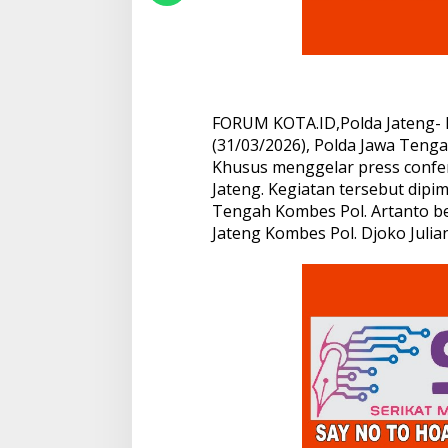
t
a
s
i
,
A
FORUM KOTA.ID,Polda Jateng- K
l
(31/03/2026), Polda Jawa Tenga
i
r
Khusus menggelar press confer
a
Jateng. Kegiatan tersebut dipi
n
Tengah Kombes Pol. Artanto b
D
Jateng Kombes Pol. Djoko Julian
a
n
a
R
p
7
8
M
i
l
i
a