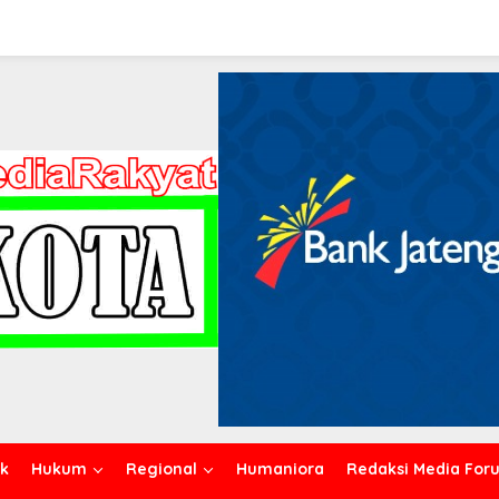
ik
Hukum
Regional
Humaniora
Redaksi Media For