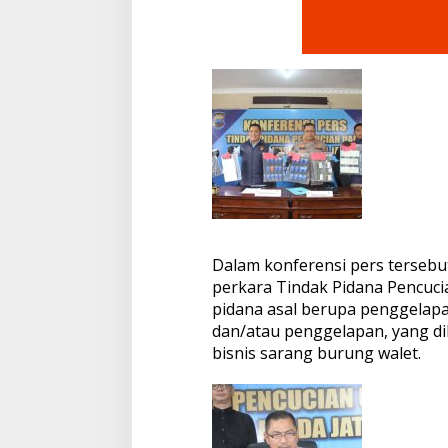
r
d
D
i
l
a
c
a
k
h
i
n
g
g
a
Dalam konferensi pers terseb
A
perkara Tindak Pidana Pencuc
s
pidana asal berupa penggelap
e
t
dan/atau penggelapan, yang dil
M
bisnis sarang burung walet.
e
w
a
h