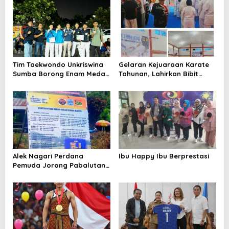
Tim Taekwondo Unkriswina
Gelaran Kejuaraan Karate
Sumba Borong Enam Medali
Tahunan, Lahirkan Bibit
di Kejuaraan Internasional
Unggul, Siap Harumkan
GTIC II Yogyakarta
Nama Tanah Datar
Alek Nagari Perdana
Ibu Happy Ibu Berprestasi
Pemuda Jorong Pabalutan
Di “Meriahkan Sumbari”