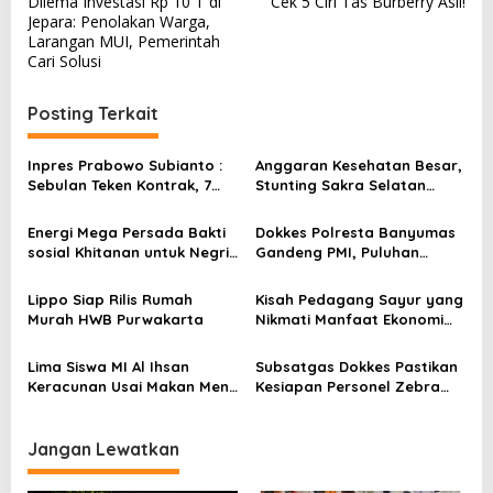
Dilema Investasi Rp 10 T di
Cek 5 Ciri Tas Burberry Asli!
a
Jepara: Penolakan Warga,
v
Larangan MUI, Pemerintah
Cari Solusi
i
g
Posting Terkait
a
s
Inpres Prabowo Subianto :
Anggaran Kesehatan Besar,
Sebulan Teken Kontrak, 7
Stunting Sakra Selatan
i
Proyek PHTC Madrasah di
Justru Tertinggi di Lombok
p
Sumut Masih Jalan di
Timur
Energi Mega Persada Bakti
Dokkes Polresta Banyumas
Tempat
o
sosial Khitanan untuk Negri
Gandeng PMI, Puluhan
sebanyak 2000 orang tahun
Kantong Darah Terkumpul
s
2025
Lippo Siap Rilis Rumah
Kisah Pedagang Sayur yang
Murah HWB Purwakarta
Nikmati Manfaat Ekonomi
dari Program MBG
Lima Siswa MI Al Ihsan
Subsatgas Dokkes Pastikan
Keracunan Usai Makan Menu
Kesiapan Personel Zebra
MBG, Satu Dirawat di
Tinombala 2025
Puskesmas
Jangan Lewatkan