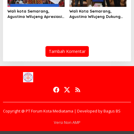
Wali kota Semarang,
Wali Kota Semarang,
Agustina Wilujeng Apresiasi
Agustina Wilujeng Dukung
Atlet Pencak Silat Juara Sea
Penuh Manajemen Baru PSIS
Games Thailand 2025
Tambah Komentar
Copyright @ PT Forum Kota Mediatama | Developed by Bagus BS
Versi Non AMP