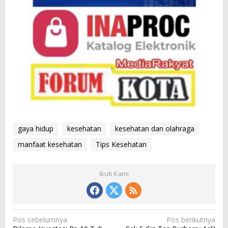
gaya hidup
kesehatan
kesehatan dan olahraga
manfaat kesehatan
Tips Kesehatan
Ikuti Kami
N
Pos sebelumnya
Pos berikutnya