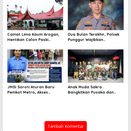
Negara
Camat Lima Kaum Arogan,
Dua Bulan Terakhir, Polsek
Hentikan Calon Paski
Punggur Wajibkan
Secara Sepihak ,”Mental
Pengendara Bermotor Pakai
Anak Drop”
Helm Saat Masuk Mapolsek
JMSI Soroti Aturan Baru
Anak Muda Sakra
Pemkot Metro, Akses
Bangkitkan Pusaka dan
Wartawan Dinilai Semakin
Gamelan, “Samuhita Sakre”
Terbatas
Siap Gegerkan Lombok
Timur
Tambah Komentar