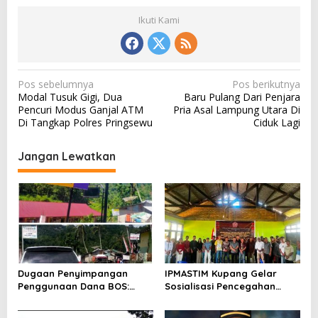
Ikuti Kami
N
Pos sebelumnya
Pos berikutnya
Modal Tusuk Gigi, Dua
Baru Pulang Dari Penjara
a
Pencuri Modus Ganjal ATM
Pria Asal Lampung Utara Di
v
Di Tangkap Polres Pringsewu
Ciduk Lagi
i
Jangan Lewatkan
g
a
s
i
p
o
Dugaan Penyimpangan
IPMASTIM Kupang Gelar
s
Penggunaan Dana BOS:
Sosialisasi Pencegahan
Warga Desak Audit Total
Kekerasan Seksual dan
Dan Pengembalian Kerugian
KDRT di Desa Kondamara