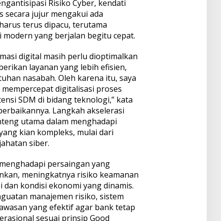
antisipasi Risiko Cyber, kendati
as secara jujur mengakui ada
harus terus dipacu, terutama
 modern yang berjalan begitu cepat.
masi digital masih perlu dioptimalkan
ikan layanan yang lebih efisien,
uhan nasabah. Oleh karena itu, saya
mempercepat digitalisasi proses
ensi SDM di bidang teknologi,” kata
rbaikannya. Langkah akselerasi
 benteng utama dalam menghadapi
ang kian kompleks, mulai dari
jahatan siber.
ng menghadapi persaingan yang
bankan, meningkatnya risiko keamanan
i dan kondisi ekonomi yang dinamis.
nguatan manajemen risiko, sistem
wasan yang efektif agar bank tetap
erasional sesuai prinsip Good