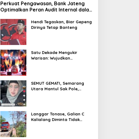
Perkuat Pengawasan, Bank Jateng
Optimalkan Peran Audit Internal dalam
Mitigasi Fraud
Hendi Tegaskan, Biar Gepeng
Dirinya Tetap Banteng
Satu Dekade Mengukir
Warisan: Wujudkan
Pertumbuhan Berkelanjutan
Melalui Bank Jateng
Borobudur Marathon*l
SEMUT GEMATI, Semarang
Utara Mantul Sak Pole,
Camat Siwi Ajak Seluruh Staf
Berbagi Untuk Sesama
Langgar Tonase, Galian C
Kalialang Diminta Tidak
Gunakan Truck Tronton