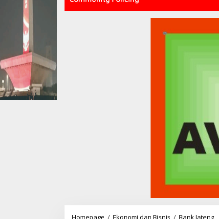
Homepage
/
Ekonomi dan Bisnis
/
Bank Jateng