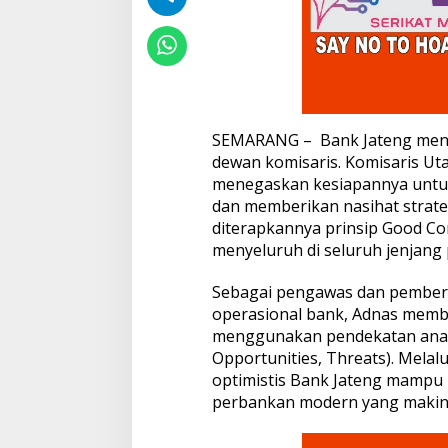
t
d
a
n
B
e
r
SEMARANG – Bank Jateng meny
k
dewan komisaris. Komisaris Ut
e
l
menegaskan kesiapannya untu
a
dan memberikan nasihat strate
n
diterapkannya prinsip Good Co
j
menyeluruh di seluruh jenjang
u
t
a
Sebagai pengawas dan pemberi 
n
operasional bank, Adnas memb
menggunakan pendekatan anali
Opportunities, Threats). Melal
optimistis Bank Jateng mampu
perbankan modern yang makin 