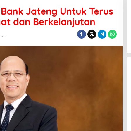
Bank Jateng Untuk Terus
at dan Berkelanjutan
ihat
m
m