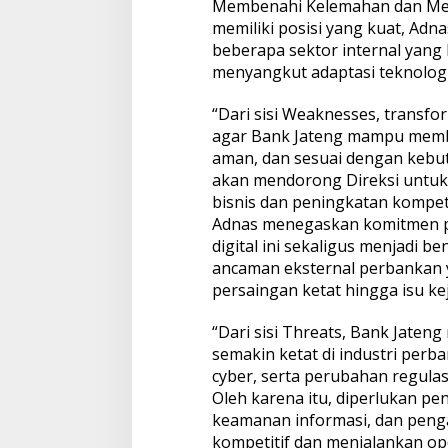
Membenahi Kelemahan dan Meng
memiliki posisi yang kuat, Adn
beberapa sektor internal yang 
menyangkut adaptasi teknologi
“Dari sisi Weaknesses, transfor
agar Bank Jateng mampu member
aman, dan sesuai dengan kebut
akan mendorong Direksi untuk 
bisnis dan peningkatan kompet
Adnas menegaskan komitmen pe
digital ini sekaligus menjadi
ancaman eksternal perbankan y
persaingan ketat hingga isu ke
“Dari sisi Threats, Bank Jate
semakin ketat di industri per
cyber, serta perubahan regulas
Oleh karena itu, diperlukan pe
keamanan informasi, dan penga
kompetitif dan menjalankan op