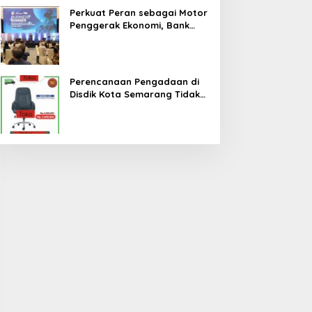
Perkuat Peran sebagai Motor
Penggerak Ekonomi, Bank
Jateng Gandeng Investor
Global Perluas Ekosistem
Keuangan Daerah
Perencanaan Pengadaan di
Disdik Kota Semarang Tidak
Cermat, Berpotensi Terjadi
Pemborosan