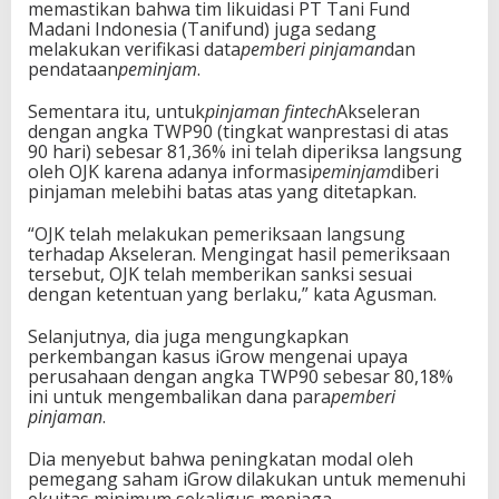
memastikan bahwa tim likuidasi PT Tani Fund
Madani Indonesia (Tanifund) juga sedang
melakukan verifikasi data
pemberi pinjaman
dan
pendataan
peminjam
.
Sementara itu, untuk
pinjaman fintech
Akseleran
dengan angka TWP90 (tingkat wanprestasi di atas
90 hari) sebesar 81,36% ini telah diperiksa langsung
oleh OJK karena adanya informasi
peminjam
diberi
pinjaman melebihi batas atas yang ditetapkan.
“OJK telah melakukan pemeriksaan langsung
terhadap Akseleran. Mengingat hasil pemeriksaan
tersebut, OJK telah memberikan sanksi sesuai
dengan ketentuan yang berlaku,” kata Agusman.
Selanjutnya, dia juga mengungkapkan
perkembangan kasus iGrow mengenai upaya
perusahaan dengan angka TWP90 sebesar 80,18%
ini untuk mengembalikan dana para
pemberi
pinjaman
.
Dia menyebut bahwa peningkatan modal oleh
pemegang saham iGrow dilakukan untuk memenuhi
ekuitas minimum sekaligus menjaga