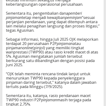
keberlangsungan operasional perusahaan.
Sementara itu, pengembalian dana
pemberi
pinjaman
tetap menjadi kewajiban
peminjam
“sesuai
perjanjian pendanaan, yang dapat ditempuh antara
lain melalui penagihan langsung dan proses litigasi,”
tegas Agusman.
Sebagai informasi, hingga Juli 2025 OJK melaporkan
terdapat 20 perusahaan P2P
pinjaman
atau
pinjaman
online
(pinjol) yang memiliki tingkat
wanprestasi (TWP90) atau rasio kredit macet di atas
5%. Agusman mengatakan jumlah tersebut
berkurang satu dibandingkan dengan posisi pada
Juni 2025.
“OJK telah meminta rencana tindak lanjut untuk
menurunkan TWP90 kepada penyelenggara
pinjaman daring tersebut,” katanya dalam jawaban
tertulis pada Minggu (7/9/2025).
Sementara itu, katanya, rasio pendanaan macet
TWP90 industri P2P
pinjaman
masih terjaga pada
tingkat 2,75%.