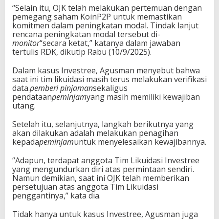
“Selain itu, OJK telah melakukan pertemuan dengan
pemegang saham KoinP2P untuk memastikan
komitmen dalam peningkatan modal. Tindak lanjut
rencana peningkatan modal tersebut di-
monitor
“secara ketat,” katanya dalam jawaban
tertulis RDK, dikutip Rabu (10/9/2025).
Dalam kasus Investree, Agusman menyebut bahwa
saat ini tim likuidasi masih terus melakukan verifikasi
data.
pemberi pinjaman
sekaligus
pendataan
peminjam
yang masih memiliki kewajiban
utang.
Setelah itu, selanjutnya, langkah berikutnya yang
akan dilakukan adalah melakukan penagihan
kepada
peminjam
untuk menyelesaikan kewajibannya.
“Adapun, terdapat anggota Tim Likuidasi Investree
yang mengundurkan diri atas permintaan sendiri.
Namun demikian, saat ini OJK telah memberikan
persetujuan atas anggota Tim Likuidasi
penggantinya,” kata dia.
Tidak hanya untuk kasus Investree, Agusman juga