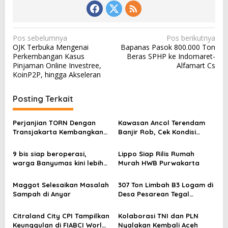
N
Pos sebelumnya
Pos berikutnya
OJK Terbuka Mengenai
Bapanas Pasok 800.000 Ton
a
Perkembangan Kasus
Beras SPHP ke Indomaret-
v
Pinjaman Online Investree,
Alfamart Cs
KoinP2P, hingga Akseleran
i
g
Posting Terkait
a
s
Perjanjian TORN Dengan
Kawasan Ancol Terendam
Transjakarta Kembangkan
Banjir Rob, Cek Kondisi
i
Halte Cerdas
Terkini
p
9 bis siap beroperasi,
Lippo Siap Rilis Rumah
o
warga Banyumas kini lebih
Murah HWB Purwakarta
mudah akses transportasi
s
Maggot Selesaikan Masalah
307 Ton Limbah B3 Logam di
Sampah di Anyar
Desa Pesarean Tegal
Dibersihkan
Citraland City CPI Tampilkan
Kolaborasi TNI dan PLN
Keunggulan di FIABCI World
Nyalakan Kembali Aceh