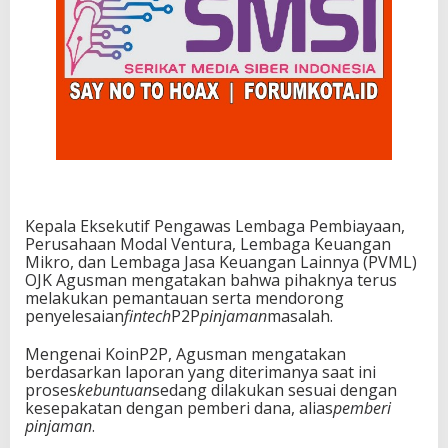
Kepala Eksekutif Pengawas Lembaga Pembiayaan,
Perusahaan Modal Ventura, Lembaga Keuangan
Mikro, dan Lembaga Jasa Keuangan Lainnya (PVML)
OJK Agusman mengatakan bahwa pihaknya terus
melakukan pemantauan serta mendorong
penyelesaian
fintech
P2P
pinjaman
masalah.
Mengenai KoinP2P, Agusman mengatakan
berdasarkan laporan yang diterimanya saat ini
proses
kebuntuan
sedang dilakukan sesuai dengan
kesepakatan dengan pemberi dana, alias
pemberi
pinjaman
.