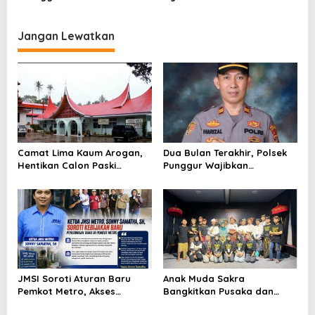
2026
Jangan Lewatkan
Camat Lima Kaum Arogan,
Dua Bulan Terakhir, Polsek
Hentikan Calon Paski
Punggur Wajibkan
Secara Sepihak ,”Mental
Pengendara Bermotor Pakai
Anak Drop”
Helm Saat Masuk Mapolsek
JMSI Soroti Aturan Baru
Anak Muda Sakra
Pemkot Metro, Akses
Bangkitkan Pusaka dan
Wartawan Dinilai Semakin
Gamelan, “Samuhita Sakre”