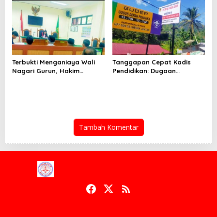
Terbatas
Siap Gegerkan Lombok
Timur
Terbukti Menganiaya Wali
Tanggapan Cepat Kadis
Nagari Gurun, Hakim
Pendidikan: Dugaan
Menyatakan Henki Permana
Kejanggalan Dana BOS SDN
Divonis 2 Bulan Penjara
08 Lubuk Jantan Akan
Diusut Tuntas Sesuai Aturan
Tambah Komentar