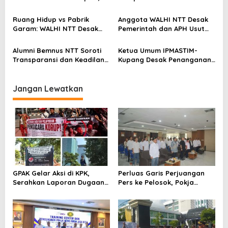
o
Warga Pertanyakan
Perempuan Flobamora
s
Keseriusan Kejati NTT
Soroti Dampak Krisis Iklim
Ruang Hidup vs Pabrik
Anggota WALHI NTT Desak
dan Ruang hidup di NTT
Garam: WALHI NTT Desak
Pemerintah dan APH Usut
Audit Ekologis Sebelum Rote
Tuntas Dugaan Peredaran
Ndao Berubah Permanen
Kayu Sonokeling Ilegal di
Alumni Bemnus NTT Soroti
Ketua Umum IPMASTIM-
TTU
Transparansi dan Keadilan
Kupang Desak Penanganan
dalam Penanganan Dugaan
Tegas Dugaan Kekerasan
Kekerasan Seksual di
Seksual di Unkriswina Sumba
Unkriswina Sumba
Jangan Lewatkan
GPAK Gelar Aksi di KPK,
Perluas Garis Perjuangan
Serahkan Laporan Dugaan
Pers ke Pelosok, Pokja
Praktik Pengacara Korup
Newsroom Jaga Desa
Kabupaten/Kota Resmi
Dilantik