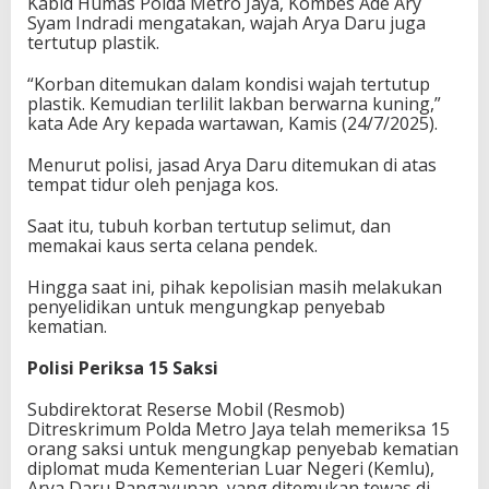
Kabid Humas Polda Metro Jaya, Kombes Ade Ary
Syam Indradi mengatakan, wajah Arya Daru juga
tertutup plastik.
“Korban ditemukan dalam kondisi wajah tertutup
plastik. Kemudian terlilit lakban berwarna kuning,”
kata Ade Ary kepada wartawan, Kamis (24/7/2025).
Menurut polisi, jasad Arya Daru ditemukan di atas
tempat tidur oleh penjaga kos.
Saat itu, tubuh korban tertutup selimut, dan
memakai kaus serta celana pendek.
Hingga saat ini, pihak kepolisian masih melakukan
penyelidikan untuk mengungkap penyebab
kematian.
Polisi Periksa 15 Saksi
Subdirektorat Reserse Mobil (Resmob)
Ditreskrimum Polda Metro Jaya telah memeriksa 15
orang saksi untuk mengungkap penyebab kematian
diplomat muda Kementerian Luar Negeri (Kemlu),
Arya Daru Pangayunan, yang ditemukan tewas di