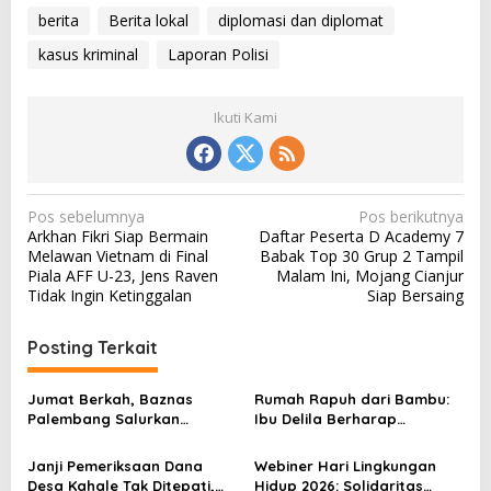
berita
Berita lokal
diplomasi dan diplomat
kasus kriminal
Laporan Polisi
Ikuti Kami
N
Pos sebelumnya
Pos berikutnya
Arkhan Fikri Siap Bermain
Daftar Peserta D Academy 7
a
Melawan Vietnam di Final
Babak Top 30 Grup 2 Tampil
v
Piala AFF U-23, Jens Raven
Malam Ini, Mojang Cianjur
Tidak Ingin Ketinggalan
Siap Bersaing
i
g
Posting Terkait
a
s
Jumat Berkah, Baznas
Rumah Rapuh dari Bambu:
Palembang Salurkan
Ibu Delila Berharap
i
Bantuan untuk Sairil di
Perhatian Pemerintah dan
p
Kertapati
Dinas Sosial
Janji Pemeriksaan Dana
Webiner Hari Lingkungan
Desa Kahale Tak Ditepati,
Hidup 2026: Solidaritas