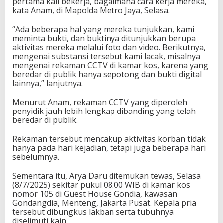
pertama kali bekerja, bagaimana cara kerja mereka,”
kata Anam, di Mapolda Metro Jaya, Selasa.
“Ada beberapa hal yang mereka tunjukkan, kami
meminta bukti, dan buktinya ditunjukkan berupa
aktivitas mereka melalui foto dan video. Berikutnya,
mengenai substansi tersebut kami lacak, misalnya
mengenai rekaman CCTV di kamar kos, karena yang
beredar di publik hanya sepotong dan bukti digital
lainnya,” lanjutnya.
Menurut Anam, rekaman CCTV yang diperoleh
penyidik jauh lebih lengkap dibanding yang telah
beredar di publik.
Rekaman tersebut mencakup aktivitas korban tidak
hanya pada hari kejadian, tetapi juga beberapa hari
sebelumnya.
Sementara itu, Arya Daru ditemukan tewas, Selasa
(8/7/2025) sekitar pukul 08.00 WIB di kamar kos
nomor 105 di Guest House Gondia, kawasan
Gondangdia, Menteng, Jakarta Pusat. Kepala pria
tersebut dibungkus lakban serta tubuhnya
diselimuti kain.