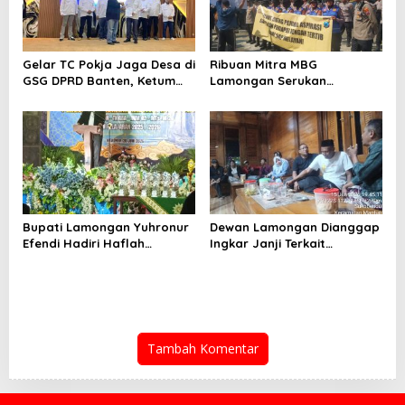
Gelar TC Pokja Jaga Desa di
Ribuan Mitra MBG
GSG DPRD Banten, Ketum
Lamongan Serukan
SMSI Firdaus Dorong
Kelanjutan Program Makan
Diversifikasi Bisnis
Bergizi Gratis
Perusahaan Media
Bupati Lamongan Yuhronur
Dewan Lamongan Dianggap
Efendi Hadiri Haflah
Ingkar Janji Terkait
Akhirussanah
Pembahasan Raperda
Muhammadiyah Menongo,
Titip Pesan “Terus Belajar
Tanpa Henti” Menuju
Indonesia Emas 2045
Tambah Komentar