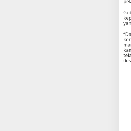
pel
Gub
kep
yan
“Da
ken
mam
kam
tel
des