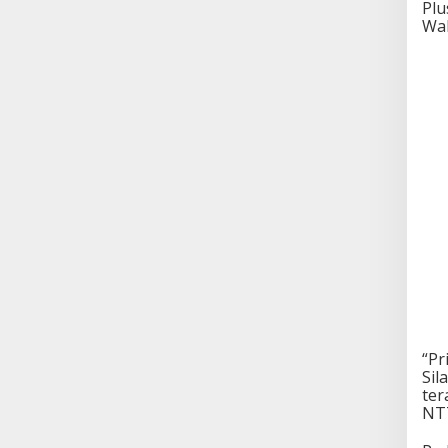
Plu
Wak
“Pr
Sil
ter
NTT