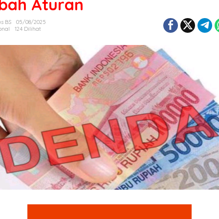
bah Aturan
s BS
05/08/2025
onal
124 Dilihat