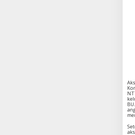
Aks
Kom
NTT
kel
BU.
ang
mem
Set
aks