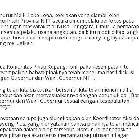
urut Melki Laka Lena, kebijakan yang diambil oleh
erintah Provinsi NTT secara umum selalu berfokus pada
entingan masyarakat di Nusa Tenggara Timur. Ia berharap
r semua pelaku usaha angkutan, baik itu mobil pikap, angk
pun bus dapat memperoleh penghasilan yang layak tanpa
ing merugikan.
ua Komunitas Pikap Kupang, Joni, pada kesempatan itu
yampaikan bahwa pihaknya telah menerima hasil diskusi
gan Gubernur dan Wakil Gubernur NTT.
ng telah kita diskusikan bersama, kita telah menerima hal
sebut dan akan menyesuaikannya dengan petunjuk dari Ba
ernur dan Wakil Gubernur sesuai dengan kesepakatan,”
anya.
nyataan serupa juga diungkapkan oleh Koordinator Aksi da
ayung Plus, yang menyatakan bahwa pihaknya telah menca
epakatan dalam dialog tersebut. Namun, ia menegaskan
wa pihaknya akan terus memantau keputusan ini agar