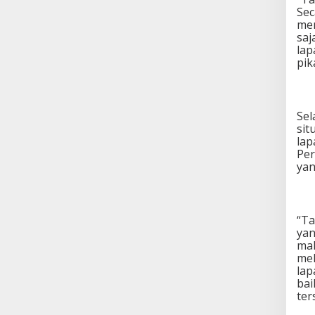
Sec
mem
saj
lap
pik
Sel
sit
lap
Per
yan
“Ta
yan
mak
mel
lap
bai
ter