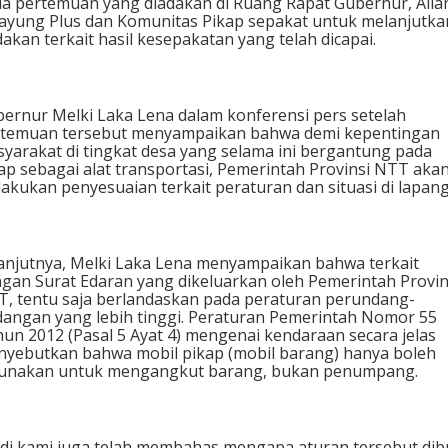
a pertemuan yang diadakan di Ruang Rapat Gubernur, Alia
ayung Plus dan Komunitas Pikap sepakat untuk melanjutka
dakan terkait hasil kesepakatan yang telah dicapai.
ernur Melki Laka Lena dalam konferensi pers setelah
temuan tersebut menyampaikan bahwa demi kepentingan
yarakat di tingkat desa yang selama ini bergantung pada
ap sebagai alat transportasi, Pemerintah Provinsi NTT aka
akukan penyesuaian terkait peraturan dan situasi di lapan
anjutnya, Melki Laka Lena menyampaikan bahwa terkait
gan Surat Edaran yang dikeluarkan oleh Pemerintah Provin
, tentu saja berlandaskan pada peraturan perundang-
angan yang lebih tinggi. Peraturan Pemerintah Nomor 55
un 2012 (Pasal 5 Ayat 4) mengenai kendaraan secara jelas
yebutkan bahwa mobil pikap (mobil barang) hanya boleh
gunakan untuk mengangkut barang, bukan penumpang.
di kami juga telah membahas mengapa aturan tersebut dib