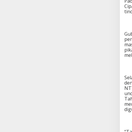
Pad
Cip
tin
Gub
per
mas
pik
mel
Sel
den
NTT
und
Tah
men
di
“Ta