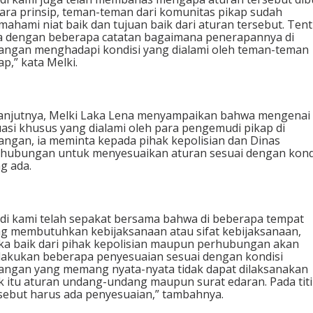
ara prinsip, teman-teman dari komunitas pikap sudah
ahami niat baik dan tujuan baik dari aturan tersebut. Ten
a dengan beberapa catatan bagaimana penerapannya di
angan menghadapi kondisi yang dialami oleh teman-teman
ap,” kata Melki.
anjutnya, Melki Laka Lena menyampaikan bahwa mengenai
uasi khusus yang dialami oleh para pengemudi pikap di
angan, ia meminta kepada pihak kepolisian dan Dinas
hubungan untuk menyesuaikan aturan sesuai dengan kond
g ada.
di kami telah sepakat bersama bahwa di beberapa tempat
g membutuhkan kebijaksanaan atau sifat kebijaksanaan,
a baik dari pihak kepolisian maupun perhubungan akan
akukan beberapa penyesuaian sesuai dengan kondisi
angan yang memang nyata-nyata tidak dapat dilaksanakan
k itu aturan undang-undang maupun surat edaran. Pada tit
sebut harus ada penyesuaian,” tambahnya.