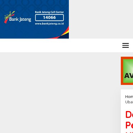
Hom
Uba
D
P