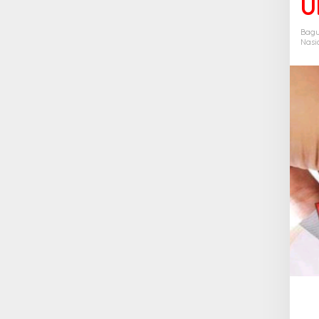
U
Bagu
Nasi