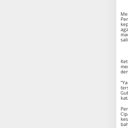
Men
Pem
kep
aga
mau
sal
Ket
men
den
“Ya
ter
Gub
kat
Per
Cip
kes
bah