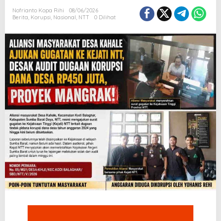
Nofrianto Kopa Rihi
08/06/2026
Berita
,
Korupsi
,
Nasional
,
NTT
0 Dilihat