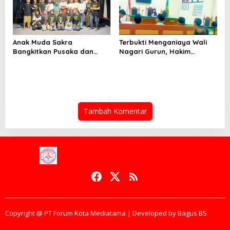
Anak Muda Sakra
Terbukti Menganiaya Wali
Bangkitkan Pusaka dan
Nagari Gurun, Hakim
Gamelan, “Samuhita Sakre”
Menyatakan Henki Permana
Siap Gegerkan Lombok
Divonis 2 Bulan Penjara
Timur
Tambah Komentar
Copyright @ PT Forum Kota Mediatama | Developed by Bagus BS