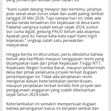
“Kami sudah datang melapor dan bertemu, janjinya
jelas sekali akan turun sidak dan audit paling lambat
tanggal 20 Mei 2026. Tapi sampai hari ini, tidak ada
tanda-tanda kehadiran tim kejaksaan di desa kami.
Padahal uangnya sudah keluar sejak 2024, sumur
bor cuma digali, gedung PAUD belum ada atapnya.
Apakah janji itu hanya kata-kata saja? Kami ingin
kejelasan,” ungkap salah satu perwakilan
masyarakat.
Hingga berita ini diturunkan, perlu diketahui bahwa
belum ada klarifikasi maupun tanggapan resmi yang
disampaikan baik dari pihak Kejaksaan Tinggi NTT,
Kejaksaan Negeri Sumba Barat, maupun pemerintah
desa dan pihak pelaksana proyek terkait dugaan
penyimpangan ini. Tidak ada penjelasan resmi
mengenai alasan keterlambatan pemeriksaan,
maupun penjelasan terkait kondisi fisik proyek dan
penggunaan anggaran yang sudah dikeluarkan
sejak tahun 2024 silam.
Keterlambatan ini semakin memperkuat dugaan
bahwa penanganan kasus ini berjalan lambat dan