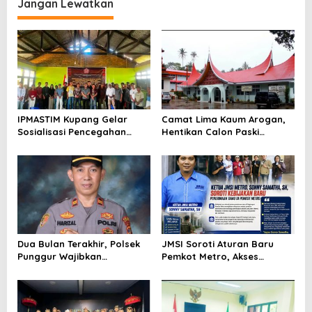
Lingkungan Kampus
Jangan Lewatkan
IPMASTIM Kupang Gelar
Camat Lima Kaum Arogan,
Sosialisasi Pencegahan
Hentikan Calon Paski
Kekerasan Seksual dan
Secara Sepihak ,”Mental
KDRT di Desa Kondamara
Anak Drop”
Dua Bulan Terakhir, Polsek
JMSI Soroti Aturan Baru
Punggur Wajibkan
Pemkot Metro, Akses
Pengendara Bermotor Pakai
Wartawan Dinilai Semakin
Helm Saat Masuk Mapolsek
Terbatas