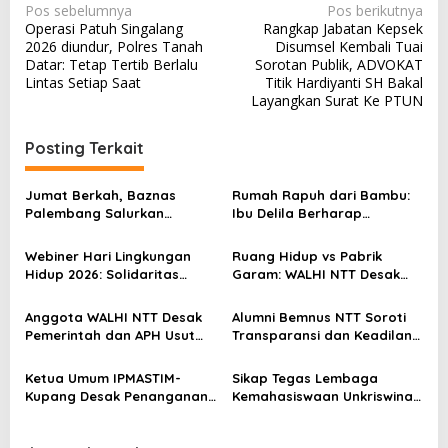
N
Pos sebelumnya
Pos berikutnya
Operasi Patuh Singalang
Rangkap Jabatan Kepsek
a
2026 diundur, Polres Tanah
Disumsel Kembali Tuai
v
Datar: Tetap Tertib Berlalu
Sorotan Publik, ADVOKAT
Lintas Setiap Saat
Titik Hardiyanti SH Bakal
i
Layangkan Surat Ke PTUN
g
a
Posting Terkait
s
Jumat Berkah, Baznas
Rumah Rapuh dari Bambu:
i
Palembang Salurkan
Ibu Delila Berharap
p
Bantuan untuk Sairil di
Perhatian Pemerintah dan
Kertapati
Dinas Sosial
o
Webiner Hari Lingkungan
Ruang Hidup vs Pabrik
Hidup 2026: Solidaritas
Garam: WALHI NTT Desak
s
Perempuan Flobamora
Audit Ekologis Sebelum Rote
Soroti Dampak Krisis Iklim
Ndao Berubah Permanen
Anggota WALHI NTT Desak
Alumni Bemnus NTT Soroti
dan Ruang hidup di NTT
Pemerintah dan APH Usut
Transparansi dan Keadilan
Tuntas Dugaan Peredaran
dalam Penanganan Dugaan
Kayu Sonokeling Ilegal di
Kekerasan Seksual di
Ketua Umum IPMASTIM-
Sikap Tegas Lembaga
TTU
Unkriswina Sumba
Kupang Desak Penanganan
Kemahasiswaan Unkriswina
Tegas Dugaan Kekerasan
Sumba Terkait Dugaan
Seksual di Unkriswina Sumba
Kasus Pelecehan Seksual di