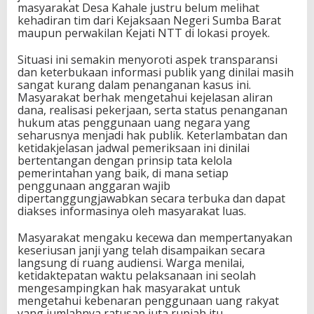
masyarakat Desa Kahale justru belum melihat
kehadiran tim dari Kejaksaan Negeri Sumba Barat
maupun perwakilan Kejati NTT di lokasi proyek.
Situasi ini semakin menyoroti aspek transparansi
dan keterbukaan informasi publik yang dinilai masih
sangat kurang dalam penanganan kasus ini.
Masyarakat berhak mengetahui kejelasan aliran
dana, realisasi pekerjaan, serta status penanganan
hukum atas penggunaan uang negara yang
seharusnya menjadi hak publik. Keterlambatan dan
ketidakjelasan jadwal pemeriksaan ini dinilai
bertentangan dengan prinsip tata kelola
pemerintahan yang baik, di mana setiap
penggunaan anggaran wajib
dipertanggungjawabkan secara terbuka dan dapat
diakses informasinya oleh masyarakat luas.
Masyarakat mengaku kecewa dan mempertanyakan
keseriusan janji yang telah disampaikan secara
langsung di ruang audiensi. Warga menilai,
ketidaktepatan waktu pelaksanaan ini seolah
mengesampingkan hak masyarakat untuk
mengetahui kebenaran penggunaan uang rakyat
yang jumlahnya ratusan juta rupiah itu.