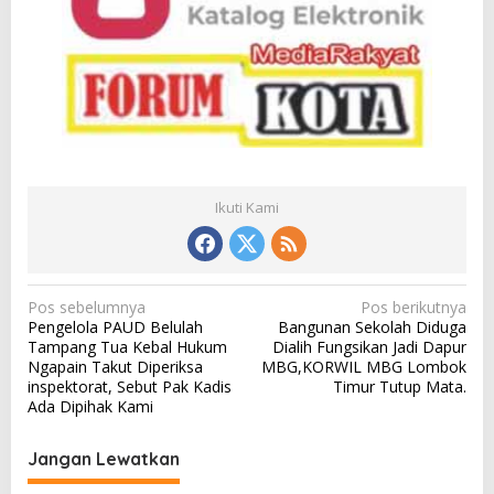
Ikuti Kami
N
Pos sebelumnya
Pos berikutnya
Pengelola PAUD Belulah
Bangunan Sekolah Diduga
a
Tampang Tua Kebal Hukum
Dialih Fungsikan Jadi Dapur
v
Ngapain Takut Diperiksa
MBG,KORWIL MBG Lombok
inspektorat, Sebut Pak Kadis
Timur Tutup Mata.
i
Ada Dipihak Kami
g
a
Jangan Lewatkan
s