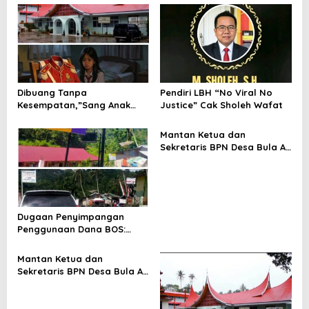
i
p
o
s
Dibuang Tanpa
Pendiri LBH “No Viral No
Kesempatan,”Sang Anak
Justice” Cak Sholeh Wafat
Drop Menutup Diri, Orang
Tua Diteruskan ke Ranah
Mantan Ketua dan
Hukum”
Sekretaris BPN Desa Bula Air
Kecewa Hasil Audit
Inspektorat SBT, Siap
Laporkan Kepala
Inspektorat dan Ketua
Irban III ke Polda Maluku,
Dugaan Penyimpangan
Penggunaan Dana BOS:
Warga Desak Audit Total
Dan Pengembalian Kerugian
Mantan Ketua dan
Negara
Sekretaris BPN Desa Bula Air
Kecewa Hasil Audit
Inspektorat SBT, Siap
Laporkan Kepala