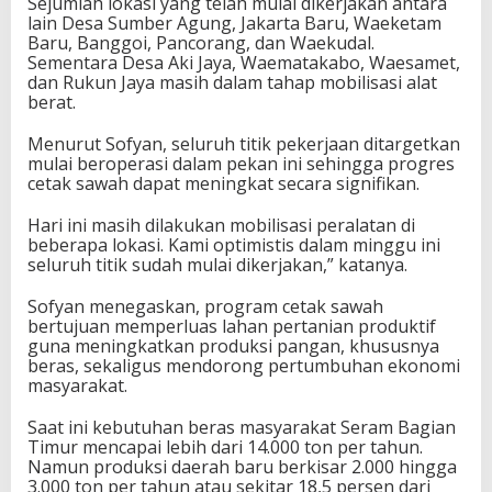
Sejumlah lokasi yang telah mulai dikerjakan antara
lain Desa Sumber Agung, Jakarta Baru, Waeketam
Baru, Banggoi, Pancorang, dan Waekudal.
Sementara Desa Aki Jaya, Waematakabo, Waesamet,
dan Rukun Jaya masih dalam tahap mobilisasi alat
berat.
Menurut Sofyan, seluruh titik pekerjaan ditargetkan
mulai beroperasi dalam pekan ini sehingga progres
cetak sawah dapat meningkat secara signifikan.
Hari ini masih dilakukan mobilisasi peralatan di
beberapa lokasi. Kami optimistis dalam minggu ini
seluruh titik sudah mulai dikerjakan,” katanya.
Sofyan menegaskan, program cetak sawah
bertujuan memperluas lahan pertanian produktif
guna meningkatkan produksi pangan, khususnya
beras, sekaligus mendorong pertumbuhan ekonomi
masyarakat.
Saat ini kebutuhan beras masyarakat Seram Bagian
Timur mencapai lebih dari 14.000 ton per tahun.
Namun produksi daerah baru berkisar 2.000 hingga
3.000 ton per tahun atau sekitar 18,5 persen dari