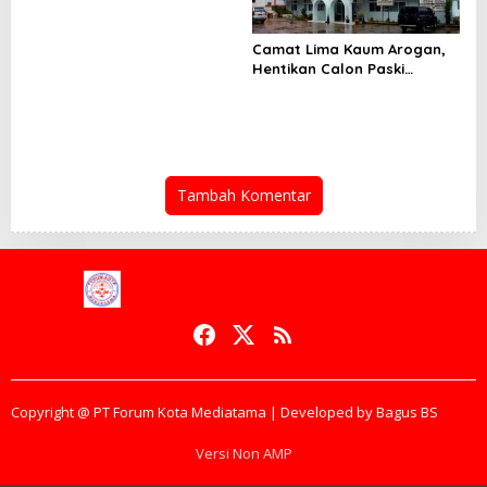
Inspektorat dan Ketua
Irban III ke Polda Maluku,
Camat Lima Kaum Arogan,
Hentikan Calon Paski
Secara Sepihak ,”Mental
Anak Drop”
Tambah Komentar
Copyright @ PT Forum Kota Mediatama | Developed by Bagus BS
Versi Non AMP