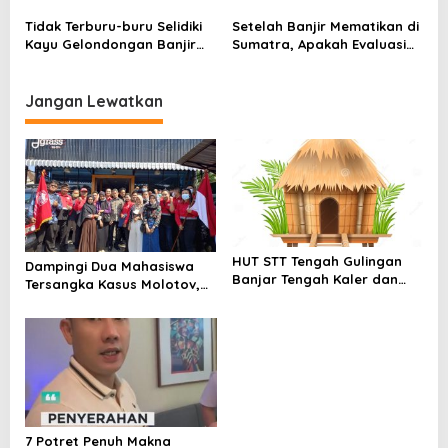
Rebo untuk Tangkal
Surabaya untuk Sumatera
Perubahan Iklim
Tidak Terburu-buru Selidiki
Setelah Banjir Mematikan di
Kayu Gelondongan Banjir
Sumatra, Apakah Evaluasi
Sumatera, Menteri: Beri
Penggunaan Lahan
Kami Kesempatan Proses
Dilakukan?
Jangan Lewatkan
HUT STT Tengah Gulingan
Dampingi Dua Mahasiswa
Banjar Tengah Kaler dan
Tersangka Kasus Molotov,
Tengah Kelod Desa
Josant Nilai Pelimpahan
Gulingan, Bupati Serahkan
Perkara Terlalu Dipaksakan
Bantuan
7 Potret Penuh Makna