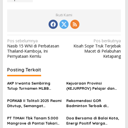
Ikuti Kami
N
Pos sebelumnya
Pos berikutnya
Nasib 15 WNI di Perbatasan
Kisah Sopir Truk Terjebak
a
Thailand-Kamboja, Ini
Macet di Pelabuhan
v
Pernyataan Kemlu
Ketapang
i
Posting Terkait
g
a
AKP Irwanta Sembiring
Kejuaraan Provinsi
s
Tutup Turnamen MLBB
(KEJURPROV) Pelajar dan
Kapolres Pematangsiantar,
Mahasiswa/ umum Sulawesi
i
Yubensewan A Dominasi
Tengah 2025
PORKAB II Tolitoli 2025 Resmi
Rekomendasi GOR
p
Final
Ditutup, Semangat
Badminton Terbaik di
o
Sportivitas Warnai Malam
Malang: Nyaman, Murah,
Penutupan
Cocok untuk Latihan Harian
s
PT TIMAH Tbk Tanam 5.000
Doa Bersama di Balai Kota,
Mangrove di Pantai Takari
Energi Positif Warga