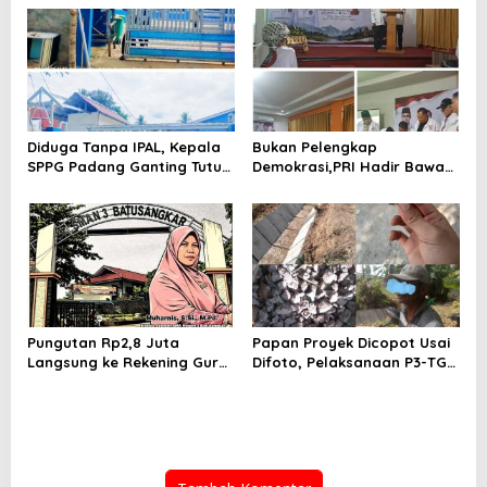
Utara– Badran Sari Punggur
Sungai Lilin
Diduga Tanpa IPAL, Kepala
Bukan Pelengkap
SPPG Padang Ganting Tutup
Demokrasi,PRI Hadir Bawa
Pagar Dan Larang Awak
Solusi Nyata dan Layanan
Media Masuk
Kesehatan Rakyat, Kami
Hadir Selesaikan Masalah
Rakyat
Pungutan Rp2,8 Juta
Papan Proyek Dicopot Usai
Langsung ke Rekening Guru,
Difoto, Pelaksanaan P3-TGAI
SMA 3 Batusangkar Kembali
Sido Mulyo Kecamatan
Disorot: Kepsek Enggan
Punggur Jadi Sorotan
Konfirmasi, Kasus Siap
Dilanjut ke Jalur Hukum