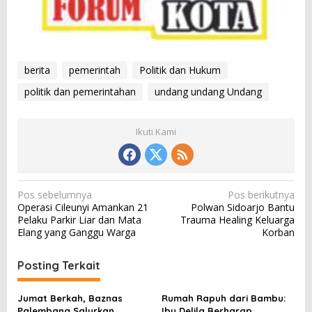
berita
pemerintah
Politik dan Hukum
politik dan pemerintahan
undang undang Undang
Ikuti Kami
N
Pos sebelumnya
Pos berikutnya
Operasi Cileunyi Amankan 21
Polwan Sidoarjo Bantu
a
Pelaku Parkir Liar dan Mata
Trauma Healing Keluarga
v
Elang yang Ganggu Warga
Korban
i
Posting Terkait
g
a
Jumat Berkah, Baznas
Rumah Rapuh dari Bambu:
s
Palembang Salurkan
Ibu Delila Berharap