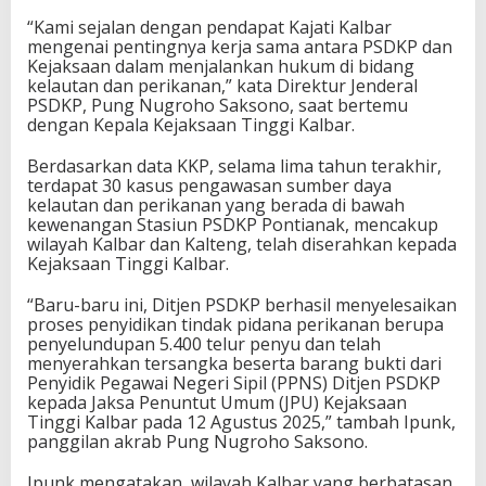
“Kami sejalan dengan pendapat Kajati Kalbar
mengenai pentingnya kerja sama antara PSDKP dan
Kejaksaan dalam menjalankan hukum di bidang
kelautan dan perikanan,” kata Direktur Jenderal
PSDKP, Pung Nugroho Saksono, saat bertemu
dengan Kepala Kejaksaan Tinggi Kalbar.
Berdasarkan data KKP, selama lima tahun terakhir,
terdapat 30 kasus pengawasan sumber daya
kelautan dan perikanan yang berada di bawah
kewenangan Stasiun PSDKP Pontianak, mencakup
wilayah Kalbar dan Kalteng, telah diserahkan kepada
Kejaksaan Tinggi Kalbar.
“Baru-baru ini, Ditjen PSDKP berhasil menyelesaikan
proses penyidikan tindak pidana perikanan berupa
penyelundupan 5.400 telur penyu dan telah
menyerahkan tersangka beserta barang bukti dari
Penyidik Pegawai Negeri Sipil (PPNS) Ditjen PSDKP
kepada Jaksa Penuntut Umum (JPU) Kejaksaan
Tinggi Kalbar pada 12 Agustus 2025,” tambah Ipunk,
panggilan akrab Pung Nugroho Saksono.
Ipunk mengatakan, wilayah Kalbar yang berbatasan