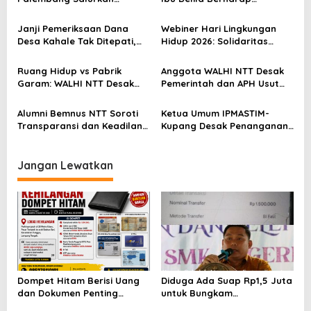
Bantuan untuk Sairil di
Perhatian Pemerintah dan
i
Kertapati
Dinas Sosial
Janji Pemeriksaan Dana
Webiner Hari Lingkungan
p
Desa Kahale Tak Ditepati,
Hidup 2026: Solidaritas
o
Warga Pertanyakan
Perempuan Flobamora
Keseriusan Kejati NTT
Soroti Dampak Krisis Iklim
s
Ruang Hidup vs Pabrik
Anggota WALHI NTT Desak
dan Ruang hidup di NTT
Garam: WALHI NTT Desak
Pemerintah dan APH Usut
Audit Ekologis Sebelum Rote
Tuntas Dugaan Peredaran
Ndao Berubah Permanen
Kayu Sonokeling Ilegal di
Alumni Bemnus NTT Soroti
Ketua Umum IPMASTIM-
TTU
Transparansi dan Keadilan
Kupang Desak Penanganan
dalam Penanganan Dugaan
Tegas Dugaan Kekerasan
Kekerasan Seksual di
Seksual di Unkriswina Sumba
Unkriswina Sumba
Jangan Lewatkan
Dompet Hitam Berisi Uang
Diduga Ada Suap Rp1,5 Juta
dan Dokumen Penting
untuk Bungkam
Hilang di Jalur Metro
Pemberitaan BOS SMKN 1