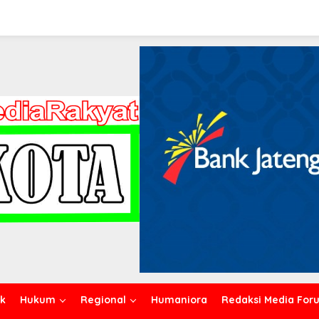
ik
Hukum
Regional
Humaniora
Redaksi Media For