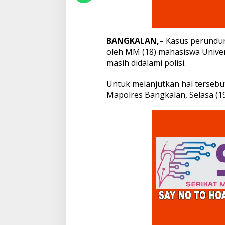
i
d
i
k
BANGKALAN,
– Kasus perundu
a
oleh MM (18) mahasiswa Unive
n
masih didalami polisi.
K
a
s
Untuk melanjutkan hal terseb
u
Mapolres Bangkalan, Selasa (19
s
P
e
r
u
n
d
u
n
g
a
n
M
a