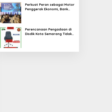
Perkuat Peran sebagai Motor
Penggerak Ekonomi, Bank
Jateng Gandeng Investor
Global Perluas Ekosistem
Keuangan Daerah
Perencanaan Pengadaan di
Disdik Kota Semarang Tidak
Cermat, Berpotensi Terjadi
Pemborosan