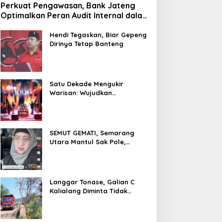
Perkuat Pengawasan, Bank Jateng
Optimalkan Peran Audit Internal dalam
Mitigasi Fraud
Hendi Tegaskan, Biar Gepeng
Dirinya Tetap Banteng
Satu Dekade Mengukir
Warisan: Wujudkan
Pertumbuhan Berkelanjutan
Melalui Bank Jateng
Borobudur Marathon*l
SEMUT GEMATI, Semarang
Utara Mantul Sak Pole,
Camat Siwi Ajak Seluruh Staf
Berbagi Untuk Sesama
Langgar Tonase, Galian C
Kalialang Diminta Tidak
Gunakan Truck Tronton