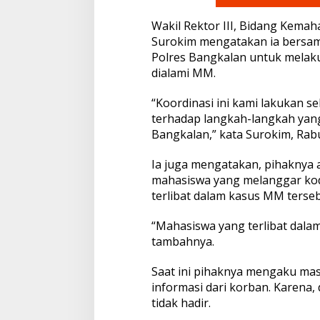
h
a
Wakil Rektor III, Bidang Kemah
s
i
Surokim mengatakan ia bersam
s
Polres Bangkalan untuk melaku
w
dialami MM.
a
B
“Koordinasi ini kami lakukan 
a
r
terhadap langkah-langkah yang
u
Bangkalan,” kata Surokim, Rabu
Ia juga mengatakan, pihaknya
mahasiswa yang melanggar kode
terlibat dalam kasus MM terseb
“Mahasiswa yang terlibat dalam
tambahnya.
Saat ini pihaknya mengaku mas
informasi dari korban. Karena,
tidak hadir.