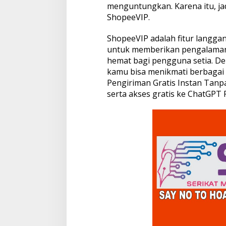
menguntungkan. Karena itu, ja
t
ShopeeVIP.
u
n
g
ShopeeVIP adalah fitur langga
k
untuk memberikan pengalaman b
a
hemat bagi pengguna setia. D
n
kamu bisa menikmati berbagai 
Pengiriman Gratis Instan Tanp
serta akses gratis ke ChatGPT 