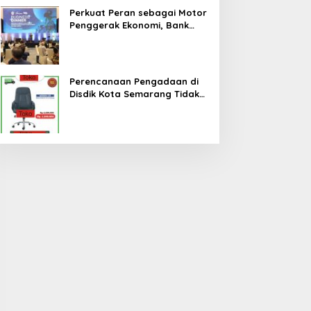
Perkuat Peran sebagai Motor
Penggerak Ekonomi, Bank
Jateng Gandeng Investor
Global Perluas Ekosistem
Keuangan Daerah
Perencanaan Pengadaan di
Disdik Kota Semarang Tidak
Cermat, Berpotensi Terjadi
Pemborosan