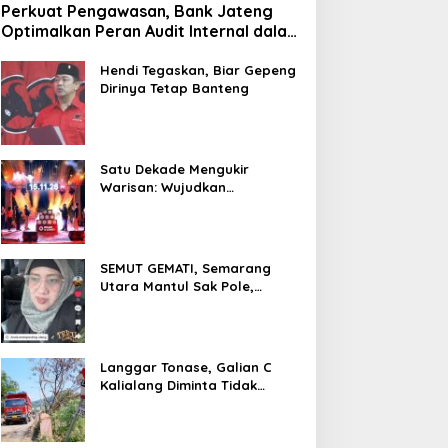
Perkuat Pengawasan, Bank Jateng
Optimalkan Peran Audit Internal dalam
Mitigasi Fraud
Hendi Tegaskan, Biar Gepeng
Dirinya Tetap Banteng
Satu Dekade Mengukir
Warisan: Wujudkan
Pertumbuhan Berkelanjutan
Melalui Bank Jateng
Borobudur Marathon*l
SEMUT GEMATI, Semarang
Utara Mantul Sak Pole,
Camat Siwi Ajak Seluruh Staf
Berbagi Untuk Sesama
Langgar Tonase, Galian C
Kalialang Diminta Tidak
Gunakan Truck Tronton