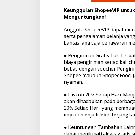
Keunggulan ShopeeVIP untuk
Menguntungkan!
Anggota ShopeeVIP dapat men
serta pengalaman belanja yang
Lantas, apa saja penawaran me
● Pengiriman Gratis Tak Terbat
biaya pengiriman setiap kali ch
bebas dengan voucher Pengirim
Shopee maupun ShopeeFood. Ja
nyaman.
● Diskon 20% Setiap Hari: Men
akan dihadapkan pada berbagai
20% Setiap Hari, yang membuat
impian menjadi lebih terjangka
● Keuntungan Tambahan Lainny
dapat menikmati akses gratis s