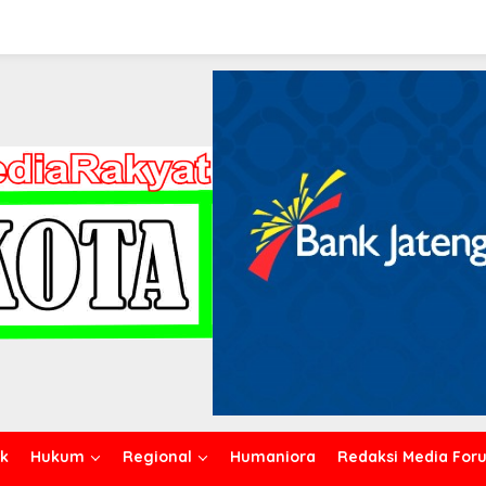
ik
Hukum
Regional
Humaniora
Redaksi Media For