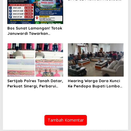
Desak Bupati Segera Gelar
Pilkades, Ingatkan Janji
Politik dan Aspirasi
Masyarakat
Bos Sunat Lamongan! Totok
Januwardi Tawarkan
Beragam Metode Sunat
Modern, Biaya Bersahabat
dan Jaminan Pelayanan
Penuh Hati
Sertijab Polres Tanah Datar,
Hearing Warga Dara Kunci
Perkuat Sinergi, Perbarui
Ke Pendopo Bupati Lombok
Kepemimpinan Demi
Timur, Segera Selesaikan
Pelayanan Lebih Baik
Konflik Agraria Eks HGU
Tanjung Kenanga dan
Berikan Hak Atas Tanah
Kami!
Tambah Komentar