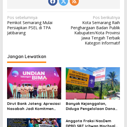
N
Pos sebelumnya
Pos berikutnya
Pemkot Semarang Mulai
Kota Semarang Raih
a
Persiapkan PSEL di TPA
Penghargaan Badan Publik
v
Jatibarang
Kabupaten/Kota Provinsi
Jawa Tengah Terbaik
i
Kategori Informatif
g
a
Jangan Lewatkan
s
i
p
o
s
Dirut Bank Jateng: Apresiasi
Banyak Kejanggalan,
Nasabah Jadi Komitmen
Diduga Pengelolaan Dana
Perkuat Ekonomi Jawa
BOS SDN 08 Lubuk Jantan
Tengah, Semakin Meriah
Lintau Buo Utara Disorot
Anggota Fraksi NasDem
dengan Penampilan Rossa
Keras
DPRD SBT Ichwan Mochsal