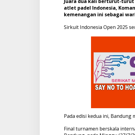
Juara dua kali berturut-turut
5
atlet padel Indonesia, Koma
,
kemenangan ini sebagai wari
K
o
Sirkuit Indonesia Open 2025 se
m
a
n
g
:
W
a
r
i
s
a
n
u
n
t
u
k
Pada edisi kedua ini, Bandung
G
e
Final turnamen berskala internas
n