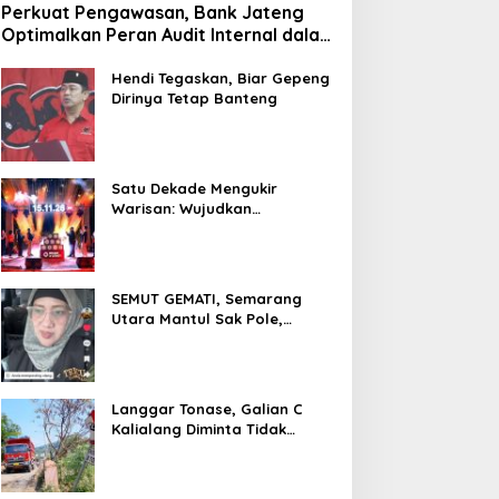
Perkuat Pengawasan, Bank Jateng
Optimalkan Peran Audit Internal dalam
Mitigasi Fraud
Hendi Tegaskan, Biar Gepeng
Dirinya Tetap Banteng
Satu Dekade Mengukir
Warisan: Wujudkan
Pertumbuhan Berkelanjutan
Melalui Bank Jateng
Borobudur Marathon*l
SEMUT GEMATI, Semarang
Utara Mantul Sak Pole,
Camat Siwi Ajak Seluruh Staf
Berbagi Untuk Sesama
Langgar Tonase, Galian C
Kalialang Diminta Tidak
Gunakan Truck Tronton