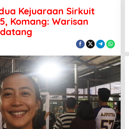
dua Kejuaraan Sirkuit
25, Komang: Warisan
ndatang