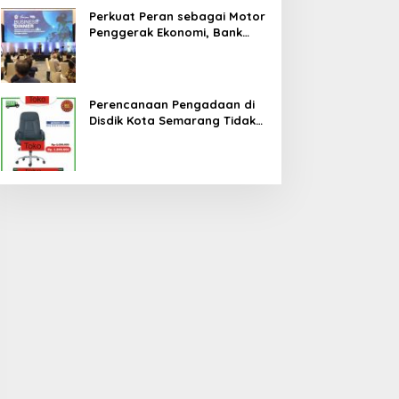
Perkuat Peran sebagai Motor
Penggerak Ekonomi, Bank
Jateng Gandeng Investor
Global Perluas Ekosistem
Keuangan Daerah
Perencanaan Pengadaan di
Disdik Kota Semarang Tidak
Cermat, Berpotensi Terjadi
Pemborosan