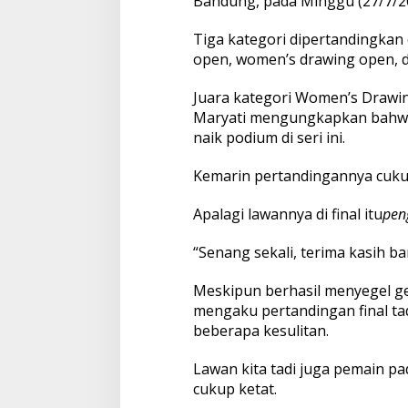
Bandung, pada Minggu (27/7/2
e
r
a
Tiga kategori dipertandingkan d
s
open, women’s drawing open, 
i
M
Juara kategori Women’s Drawi
e
Maryati mengungkapkan bahwa 
n
d
naik podium di seri ini.
a
t
Kemarin pertandingannya cuku
a
n
Apalagi lawannya di final itu
pen
g
“Senang sekali, terima kasih ba
Meskipun berhasil menyegel gel
mengaku pertandingan final ta
beberapa kesulitan.
Lawan kita tadi juga pemain p
cukup ketat.