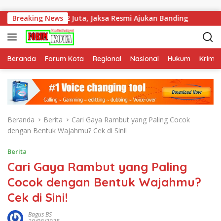
Langsung ke konten
, Jaksa Resmi Ajukan Banding
Breaking News
Tekan Risiko Penyakit Me
Beranda
Forum Kota
Regional
Nasional
Hukum
Krimin
Beranda
Berita
Cari Gaya Rambut yang Paling Cocok
dengan Bentuk Wajahmu? Cek di Sini!
Berita
Cari Gaya Rambut yang Paling
Cocok dengan Bentuk Wajahmu?
Cek di Sini!
Bagus BS