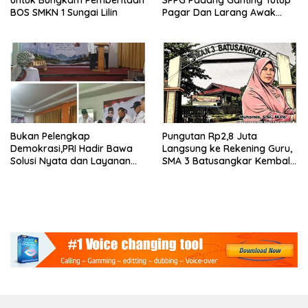
BOS SMKN 1 Sungai Lilin
Pagar Dan Larang Awak
Media Masuk
Bukan Pelengkap
Pungutan Rp2,8 Juta
Demokrasi,PRI Hadir Bawa
Langsung ke Rekening Guru,
Solusi Nyata dan Layanan
SMA 3 Batusangkar Kembali
Kesehatan Rakyat, Kami
Disorot: Kepsek Enggan
Hadir Selesaikan Masalah
Konfirmasi, Kasus Siap
Rakyat
Dilanjut ke Jalur Hukum