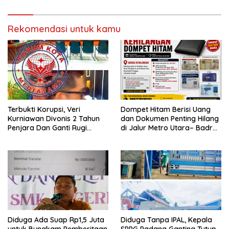
Hadir Selesaikan Masalah
Konfirmasi, Kasus Siap
Rakyat
Dilanjut ke Jalur Hukum
Rekomendasi untuk kamu
Terbukti Korupsi, Veri
Dompet Hitam Berisi Uang
Kurniawan Divonis 2 Tahun
dan Dokumen Penting Hilang
Penjara Dan Ganti Rugi
di Jalur Metro Utara– Badran
Rp332 Juta, Jaksa Resmi
Sari Punggur
Ajukan Banding
Diduga Ada Suap Rp1,5 Juta
Diduga Tanpa IPAL, Kepala
untuk Bungkam Pemberitaan
SPPG Padang Ganting Tutup