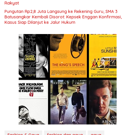
Rakyat
Pungutan Rp2,8 Juta Langsung ke Rekening Guru, SMA 3
Batusangkar Kembali Disorot: Kepsek Enggan Konfirmasi,
Kasus Siap Dilanjut ke Jalur Hukum