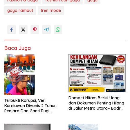
Fashion & Gaya
fashion dan gaya
gaya
gaya rambut
tren mode
Baca Juga
Dompet Hitam Berisi Uang
Terbukti Korupsi, Veri
dan Dokumen Penting Hilang
Kurniawan Divonis 2 Tahun
di Jalur Metro Utara– Badran
Penjara Dan Ganti Rugi
Sari Punggur
Rp332 Juta, Jaksa Resmi
Ajukan Banding