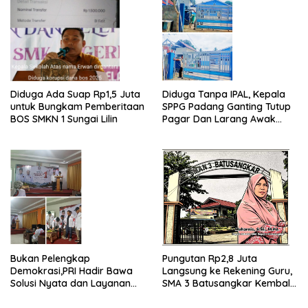
Diduga Ada Suap Rp1,5 Juta
Diduga Tanpa IPAL, Kepala
untuk Bungkam Pemberitaan
SPPG Padang Ganting Tutup
BOS SMKN 1 Sungai Lilin
Pagar Dan Larang Awak
Media Masuk
Bukan Pelengkap
Pungutan Rp2,8 Juta
Demokrasi,PRI Hadir Bawa
Langsung ke Rekening Guru,
Solusi Nyata dan Layanan
SMA 3 Batusangkar Kembali
Kesehatan Rakyat, Kami
Disorot: Kepsek Enggan