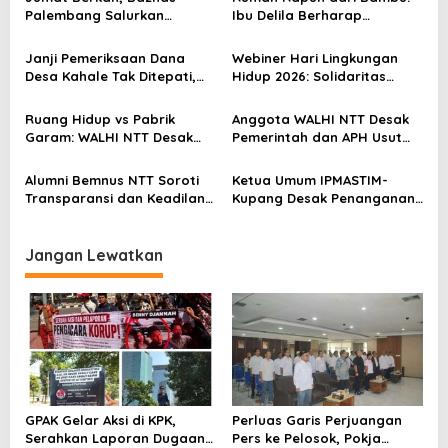
i
Palembang Salurkan
Ibu Delila Berharap
p
Bantuan untuk Sairil di
Perhatian Pemerintah dan
Kertapati
Dinas Sosial
o
Janji Pemeriksaan Dana
Webiner Hari Lingkungan
Desa Kahale Tak Ditepati,
Hidup 2026: Solidaritas
s
Warga Pertanyakan
Perempuan Flobamora
Keseriusan Kejati NTT
Soroti Dampak Krisis Iklim
Ruang Hidup vs Pabrik
Anggota WALHI NTT Desak
dan Ruang hidup di NTT
Garam: WALHI NTT Desak
Pemerintah dan APH Usut
Audit Ekologis Sebelum Rote
Tuntas Dugaan Peredaran
Ndao Berubah Permanen
Kayu Sonokeling Ilegal di
Alumni Bemnus NTT Soroti
Ketua Umum IPMASTIM-
TTU
Transparansi dan Keadilan
Kupang Desak Penanganan
dalam Penanganan Dugaan
Tegas Dugaan Kekerasan
Kekerasan Seksual di
Seksual di Unkriswina Sumba
Unkriswina Sumba
Jangan Lewatkan
GPAK Gelar Aksi di KPK,
Perluas Garis Perjuangan
Serahkan Laporan Dugaan
Pers ke Pelosok, Pokja