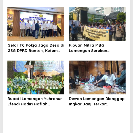
Praktik Pengacara Korup
Newsroom Jaga Desa
Kabupaten/Kota Resmi
Dilantik
Gelar TC Pokja Jaga Desa di
Ribuan Mitra MBG
GSG DPRD Banten, Ketum
Lamongan Serukan
SMSI Firdaus Dorong
Kelanjutan Program Makan
Diversifikasi Bisnis
Bergizi Gratis
Perusahaan Media
Bupati Lamongan Yuhronur
Dewan Lamongan Dianggap
Efendi Hadiri Haflah
Ingkar Janji Terkait
Akhirussanah
Pembahasan Raperda
Muhammadiyah Menongo,
Titip Pesan “Terus Belajar
Tanpa Henti” Menuju
Indonesia Emas 2045