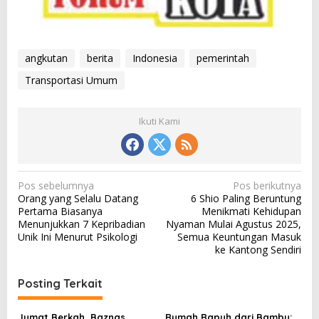
angkutan
berita
Indonesia
pemerintah
Transportasi Umum
Ikuti Kami
N
Pos sebelumnya
Pos berikutnya
Orang yang Selalu Datang
6 Shio Paling Beruntung
a
Pertama Biasanya
Menikmati Kehidupan
v
Menunjukkan 7 Kepribadian
Nyaman Mulai Agustus 2025,
Unik Ini Menurut Psikologi
Semua Keuntungan Masuk
i
ke Kantong Sendiri
g
a
Posting Terkait
s
Jumat Berkah, Baznas
Rumah Rapuh dari Bambu: