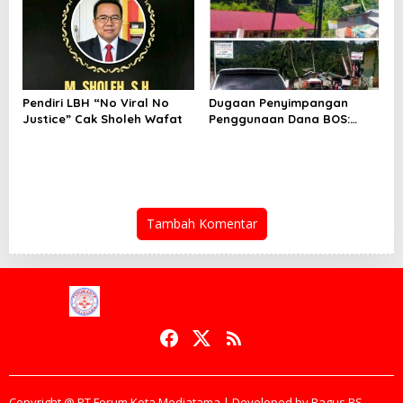
Hukum”
Pendiri LBH “No Viral No
Dugaan Penyimpangan
Justice” Cak Sholeh Wafat
Penggunaan Dana BOS:
Warga Desak Audit Total
Dan Pengembalian Kerugian
Negara
Tambah Komentar
Copyright @ PT Forum Kota Mediatama | Developed by Bagus BS