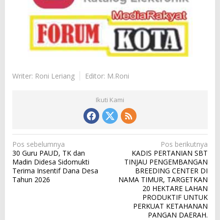
Writer: Roni Leriang
Editor: M.Roni
Ikuti Kami
N
Pos sebelumnya
Pos berikutnya
30 Guru PAUD, TK dan
KADIS PERTANIAN SBT
a
Madin Didesa Sidomukti
TINJAU PENGEMBANGAN
v
Terima Insentif Dana Desa
BREEDING CENTER DI
Tahun 2026
NAMA TIMUR, TARGETKAN
i
20 HEKTARE LAHAN
g
PRODUKTIF UNTUK
PERKUAT KETAHANAN
a
PANGAN DAERAH.