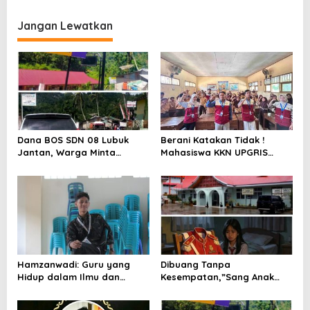
s
i
Jangan Lewatkan
p
o
s
Dana BOS SDN 08 Lubuk
Berani Katakan Tidak !
Jantan, Warga Minta
Mahasiswa KKN UPGRIS
Ditelusuri Tuntas Dengan
Edukasi Bahaya Narkoba di
Transparan
SDN Tamansari 1
Hamzanwadi: Guru yang
Dibuang Tanpa
Hidup dalam Ilmu dan
Kesempatan,”Sang Anak
Perjuangan
Drop Menutup Diri, Orang
Tua Meneruskan ke Ranah