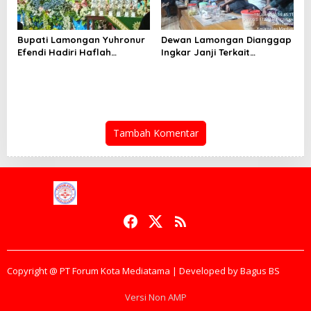
Bupati Lamongan Yuhronur
Dewan Lamongan Dianggap
Efendi Hadiri Haflah
Ingkar Janji Terkait
Akhirussanah
Pembahasan Raperda
Muhammadiyah Menongo,
Titip Pesan “Terus Belajar
Tanpa Henti” Menuju
Indonesia Emas 2045
Tambah Komentar
Copyright @ PT Forum Kota Mediatama | Developed by Bagus BS
Versi Non AMP