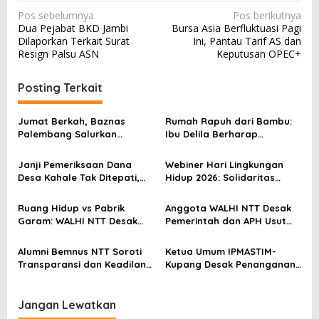
N
Pos sebelumnya
Pos berikutnya
Dua Pejabat BKD Jambi
Bursa Asia Berfluktuasi Pagi
a
Dilaporkan Terkait Surat
Ini, Pantau Tarif AS dan
v
Resign Palsu ASN
Keputusan OPEC+
i
Posting Terkait
g
a
Jumat Berkah, Baznas
Rumah Rapuh dari Bambu:
s
Palembang Salurkan
Ibu Delila Berharap
Bantuan untuk Sairil di
Perhatian Pemerintah dan
i
Kertapati
Dinas Sosial
Janji Pemeriksaan Dana
Webiner Hari Lingkungan
p
Desa Kahale Tak Ditepati,
Hidup 2026: Solidaritas
o
Warga Pertanyakan
Perempuan Flobamora
Keseriusan Kejati NTT
Soroti Dampak Krisis Iklim
s
Ruang Hidup vs Pabrik
Anggota WALHI NTT Desak
dan Ruang hidup di NTT
Garam: WALHI NTT Desak
Pemerintah dan APH Usut
Audit Ekologis Sebelum Rote
Tuntas Dugaan Peredaran
Ndao Berubah Permanen
Kayu Sonokeling Ilegal di
Alumni Bemnus NTT Soroti
Ketua Umum IPMASTIM-
TTU
Transparansi dan Keadilan
Kupang Desak Penanganan
dalam Penanganan Dugaan
Tegas Dugaan Kekerasan
Kekerasan Seksual di
Seksual di Unkriswina Sumba
Unkriswina Sumba
Jangan Lewatkan