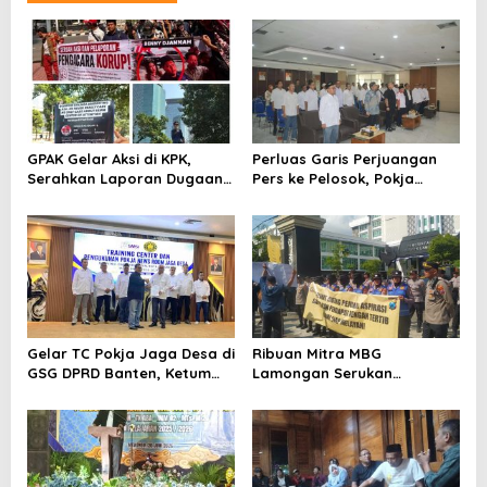
GPAK Gelar Aksi di KPK,
Perluas Garis Perjuangan
Serahkan Laporan Dugaan
Pers ke Pelosok, Pokja
Praktik Pengacara Korup
Newsroom Jaga Desa
Kabupaten/Kota Resmi
Dilantik
Gelar TC Pokja Jaga Desa di
Ribuan Mitra MBG
GSG DPRD Banten, Ketum
Lamongan Serukan
SMSI Firdaus Dorong
Kelanjutan Program Makan
Diversifikasi Bisnis
Bergizi Gratis
Perusahaan Media