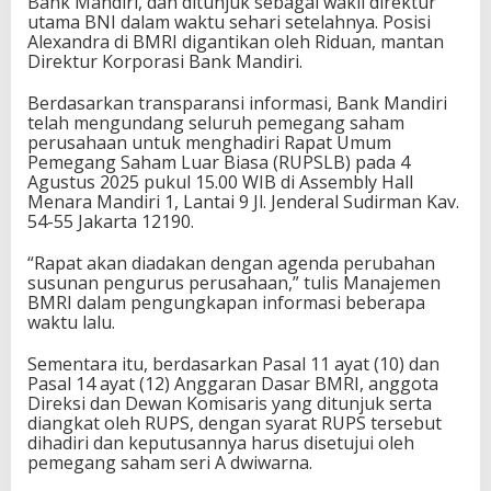
Bank Mandiri, dan ditunjuk sebagai wakil direktur
utama BNI dalam waktu sehari setelahnya. Posisi
Alexandra di BMRI digantikan oleh Riduan, mantan
Direktur Korporasi Bank Mandiri.
Berdasarkan transparansi informasi, Bank Mandiri
telah mengundang seluruh pemegang saham
perusahaan untuk menghadiri Rapat Umum
Pemegang Saham Luar Biasa (RUPSLB) pada 4
Agustus 2025 pukul 15.00 WIB di Assembly Hall
Menara Mandiri 1, Lantai 9 Jl. Jenderal Sudirman Kav.
54-55 Jakarta 12190.
“Rapat akan diadakan dengan agenda perubahan
susunan pengurus perusahaan,” tulis Manajemen
BMRI dalam pengungkapan informasi beberapa
waktu lalu.
Sementara itu, berdasarkan Pasal 11 ayat (10) dan
Pasal 14 ayat (12) Anggaran Dasar BMRI, anggota
Direksi dan Dewan Komisaris yang ditunjuk serta
diangkat oleh RUPS, dengan syarat RUPS tersebut
dihadiri dan keputusannya harus disetujui oleh
pemegang saham seri A dwiwarna.