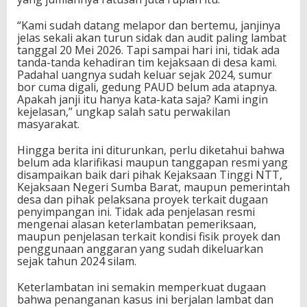
“Kami sudah datang melapor dan bertemu, janjinya
jelas sekali akan turun sidak dan audit paling lambat
tanggal 20 Mei 2026. Tapi sampai hari ini, tidak ada
tanda-tanda kehadiran tim kejaksaan di desa kami.
Padahal uangnya sudah keluar sejak 2024, sumur
bor cuma digali, gedung PAUD belum ada atapnya.
Apakah janji itu hanya kata-kata saja? Kami ingin
kejelasan,” ungkap salah satu perwakilan
masyarakat.
Hingga berita ini diturunkan, perlu diketahui bahwa
belum ada klarifikasi maupun tanggapan resmi yang
disampaikan baik dari pihak Kejaksaan Tinggi NTT,
Kejaksaan Negeri Sumba Barat, maupun pemerintah
desa dan pihak pelaksana proyek terkait dugaan
penyimpangan ini. Tidak ada penjelasan resmi
mengenai alasan keterlambatan pemeriksaan,
maupun penjelasan terkait kondisi fisik proyek dan
penggunaan anggaran yang sudah dikeluarkan
sejak tahun 2024 silam.
Keterlambatan ini semakin memperkuat dugaan
bahwa penanganan kasus ini berjalan lambat dan