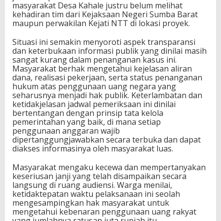
masyarakat Desa Kahale justru belum melihat
kehadiran tim dari Kejaksaan Negeri Sumba Barat
maupun perwakilan Kejati NTT di lokasi proyek.
Situasi ini semakin menyoroti aspek transparansi
dan keterbukaan informasi publik yang dinilai masih
sangat kurang dalam penanganan kasus ini.
Masyarakat berhak mengetahui kejelasan aliran
dana, realisasi pekerjaan, serta status penanganan
hukum atas penggunaan uang negara yang
seharusnya menjadi hak publik. Keterlambatan dan
ketidakjelasan jadwal pemeriksaan ini dinilai
bertentangan dengan prinsip tata kelola
pemerintahan yang baik, di mana setiap
penggunaan anggaran wajib
dipertanggungjawabkan secara terbuka dan dapat
diakses informasinya oleh masyarakat luas.
Masyarakat mengaku kecewa dan mempertanyakan
keseriusan janji yang telah disampaikan secara
langsung di ruang audiensi. Warga menilai,
ketidaktepatan waktu pelaksanaan ini seolah
mengesampingkan hak masyarakat untuk
mengetahui kebenaran penggunaan uang rakyat
yang jumlahnya ratusan juta rupiah itu.