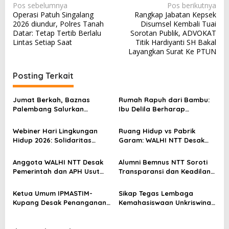
N
Pos sebelumnya
Pos berikutnya
Operasi Patuh Singalang
Rangkap Jabatan Kepsek
a
2026 diundur, Polres Tanah
Disumsel Kembali Tuai
v
Datar: Tetap Tertib Berlalu
Sorotan Publik, ADVOKAT
Lintas Setiap Saat
Titik Hardiyanti SH Bakal
i
Layangkan Surat Ke PTUN
g
a
Posting Terkait
s
Jumat Berkah, Baznas
Rumah Rapuh dari Bambu:
i
Palembang Salurkan
Ibu Delila Berharap
p
Bantuan untuk Sairil di
Perhatian Pemerintah dan
Kertapati
Dinas Sosial
o
Webiner Hari Lingkungan
Ruang Hidup vs Pabrik
Hidup 2026: Solidaritas
Garam: WALHI NTT Desak
s
Perempuan Flobamora
Audit Ekologis Sebelum Rote
Soroti Dampak Krisis Iklim
Ndao Berubah Permanen
Anggota WALHI NTT Desak
Alumni Bemnus NTT Soroti
dan Ruang hidup di NTT
Pemerintah dan APH Usut
Transparansi dan Keadilan
Tuntas Dugaan Peredaran
dalam Penanganan Dugaan
Kayu Sonokeling Ilegal di
Kekerasan Seksual di
Ketua Umum IPMASTIM-
Sikap Tegas Lembaga
TTU
Unkriswina Sumba
Kupang Desak Penanganan
Kemahasiswaan Unkriswina
Tegas Dugaan Kekerasan
Sumba Terkait Dugaan
Seksual di Unkriswina Sumba
Kasus Pelecehan Seksual di