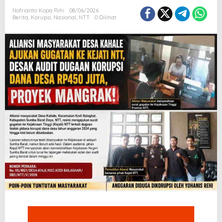
Nofrianto Kopa Rihi
08/06/2026
Berita
,
Korupsi
,
Nasional
,
NTT
0 Dilihat