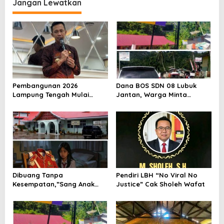
Lingkungan Kampus
Jangan Lewatkan
Pembangunan 2026
Dana BOS SDN 08 Lubuk
Lampung Tengah Mulai
Jantan, Warga Minta
Dipacu, DPKP2CK Siapkan
Ditelusuri Tuntas Dengan
Sejumlah Program Strategis
Transparan
Dibuang Tanpa
Pendiri LBH “No Viral No
Kesempatan,”Sang Anak
Justice” Cak Sholeh Wafat
Drop Menutup Diri, Orang
Tua Meneruskan ke Ranah
Hukum”