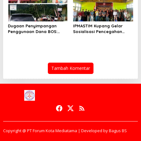
Dugaan Penyimpangan
IPMASTIM Kupang Gelar
Penggunaan Dana BOS:
Sosialisasi Pencegahan
Warga Desak Audit Total
Kekerasan Seksual dan
Dan Pengembalian Kerugian
KDRT di Desa Kondamara
Negara
Tambah Komentar
Copyright @ PT Forum Kota Mediatama | Developed by Bagus BS