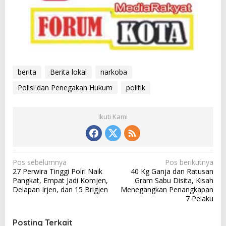
berita
Berita lokal
narkoba
Polisi dan Penegakan Hukum
politik
Ikuti Kami
N
Pos sebelumnya
Pos berikutnya
27 Perwira Tinggi Polri Naik
40 Kg Ganja dan Ratusan
a
Pangkat, Empat Jadi Komjen,
Gram Sabu Disita, Kisah
v
Delapan Irjen, dan 15 Brigjen
Menegangkan Penangkapan
7 Pelaku
i
g
Posting Terkait