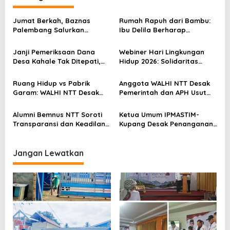
a
s
Jumat Berkah, Baznas
Rumah Rapuh dari Bambu:
Palembang Salurkan
Ibu Delila Berharap
i
Bantuan untuk Sairil di
Perhatian Pemerintah dan
p
Kertapati
Dinas Sosial
Janji Pemeriksaan Dana
Webiner Hari Lingkungan
o
Desa Kahale Tak Ditepati,
Hidup 2026: Solidaritas
Warga Pertanyakan
Perempuan Flobamora
s
Keseriusan Kejati NTT
Soroti Dampak Krisis Iklim
Ruang Hidup vs Pabrik
Anggota WALHI NTT Desak
dan Ruang hidup di NTT
Garam: WALHI NTT Desak
Pemerintah dan APH Usut
Audit Ekologis Sebelum Rote
Tuntas Dugaan Peredaran
Ndao Berubah Permanen
Kayu Sonokeling Ilegal di
Alumni Bemnus NTT Soroti
Ketua Umum IPMASTIM-
TTU
Transparansi dan Keadilan
Kupang Desak Penanganan
dalam Penanganan Dugaan
Tegas Dugaan Kekerasan
Kekerasan Seksual di
Seksual di Unkriswina Sumba
Unkriswina Sumba
Jangan Lewatkan