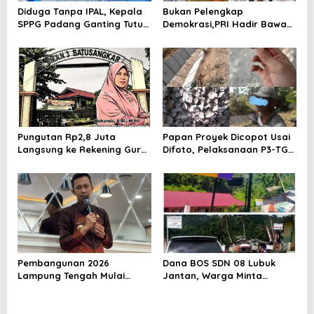
Diduga Tanpa IPAL, Kepala
Bukan Pelengkap
SPPG Padang Ganting Tutup
Demokrasi,PRI Hadir Bawa
Pagar Dan Larang Awak
Solusi Nyata dan Layanan
Media Masuk
Kesehatan Rakyat, Kami
Hadir Selesaikan Masalah
Rakyat
Pungutan Rp2,8 Juta
Papan Proyek Dicopot Usai
Langsung ke Rekening Guru,
Difoto, Pelaksanaan P3-TGAI
SMA 3 Batusangkar Kembali
Sido Mulyo Kecamatan
Disorot: Kepsek Enggan
Punggur Jadi Sorotan
Konfirmasi, Kasus Siap
Dilanjut ke Jalur Hukum
Pembangunan 2026
Dana BOS SDN 08 Lubuk
Lampung Tengah Mulai
Jantan, Warga Minta
Dipacu, DPKP2CK Siapkan
Ditelusuri Tuntas Dengan
Sejumlah Program Strategis
Transparan