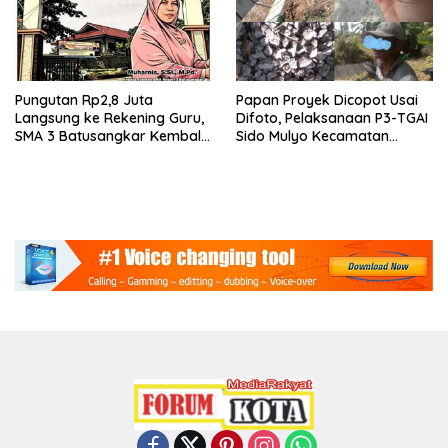
Pungutan Rp2,8 Juta
Papan Proyek Dicopot Usai
Langsung ke Rekening Guru,
Difoto, Pelaksanaan P3-TGAI
SMA 3 Batusangkar Kembali
Sido Mulyo Kecamatan
Disorot: Kepsek Enggan
Punggur Jadi Sorotan
Konfirmasi, Kasus Siap
Dilanjut ke Jalur Hukum