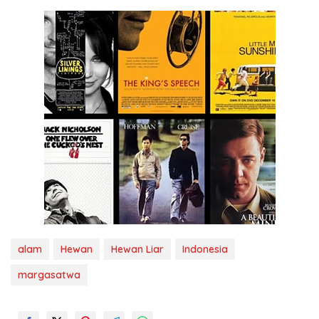
alam
Hewan
Hewan Liar
Indonesia
margasatwa