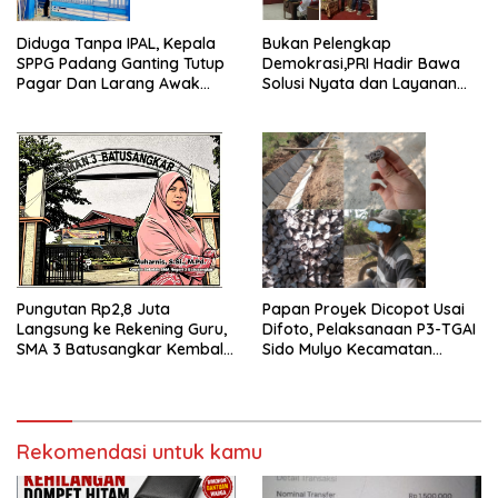
Diduga Tanpa IPAL, Kepala
Bukan Pelengkap
SPPG Padang Ganting Tutup
Demokrasi,PRI Hadir Bawa
Pagar Dan Larang Awak
Solusi Nyata dan Layanan
Media Masuk
Kesehatan Rakyat, Kami
Hadir Selesaikan Masalah
Rakyat
Pungutan Rp2,8 Juta
Papan Proyek Dicopot Usai
Langsung ke Rekening Guru,
Difoto, Pelaksanaan P3-TGAI
SMA 3 Batusangkar Kembali
Sido Mulyo Kecamatan
Disorot: Kepsek Enggan
Punggur Jadi Sorotan
Konfirmasi, Kasus Siap
Dilanjut ke Jalur Hukum
Rekomendasi untuk kamu