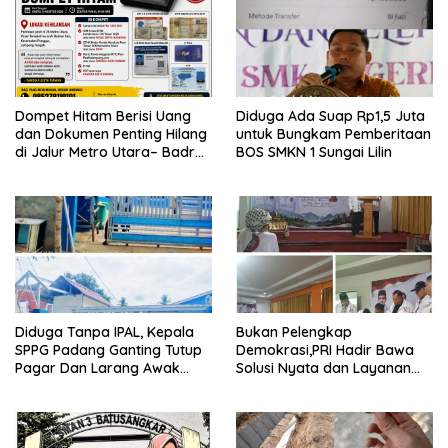
Dompet Hitam Berisi Uang
Diduga Ada Suap Rp1,5 Juta
dan Dokumen Penting Hilang
untuk Bungkam Pemberitaan
di Jalur Metro Utara– Badran
BOS SMKN 1 Sungai Lilin
Sari Punggur
Diduga Tanpa IPAL, Kepala
Bukan Pelengkap
SPPG Padang Ganting Tutup
Demokrasi,PRI Hadir Bawa
Pagar Dan Larang Awak
Solusi Nyata dan Layanan
Media Masuk
Kesehatan Rakyat, Kami
Hadir Selesaikan Masalah
Rakyat