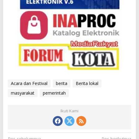
Acara dan Festival
berita
Berita lokal
masyarakat
pemerintah
Ikuti Kami
N
Pos sebelumnya
Pos berikutnya