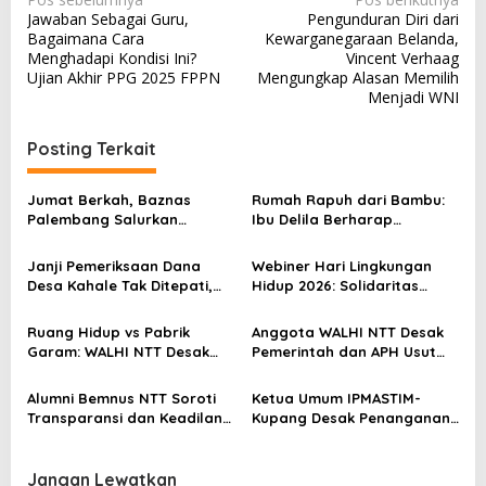
Jawaban Sebagai Guru,
Pengunduran Diri dari
a
Bagaimana Cara
Kewarganegaraan Belanda,
v
Menghadapi Kondisi Ini?
Vincent Verhaag
Ujian Akhir PPG 2025 FPPN
Mengungkap Alasan Memilih
i
Menjadi WNI
g
a
Posting Terkait
s
Jumat Berkah, Baznas
Rumah Rapuh dari Bambu:
i
Palembang Salurkan
Ibu Delila Berharap
p
Bantuan untuk Sairil di
Perhatian Pemerintah dan
Kertapati
Dinas Sosial
o
Janji Pemeriksaan Dana
Webiner Hari Lingkungan
Desa Kahale Tak Ditepati,
Hidup 2026: Solidaritas
s
Warga Pertanyakan
Perempuan Flobamora
Keseriusan Kejati NTT
Soroti Dampak Krisis Iklim
Ruang Hidup vs Pabrik
Anggota WALHI NTT Desak
dan Ruang hidup di NTT
Garam: WALHI NTT Desak
Pemerintah dan APH Usut
Audit Ekologis Sebelum Rote
Tuntas Dugaan Peredaran
Ndao Berubah Permanen
Kayu Sonokeling Ilegal di
Alumni Bemnus NTT Soroti
Ketua Umum IPMASTIM-
TTU
Transparansi dan Keadilan
Kupang Desak Penanganan
dalam Penanganan Dugaan
Tegas Dugaan Kekerasan
Kekerasan Seksual di
Seksual di Unkriswina Sumba
Unkriswina Sumba
Jangan Lewatkan