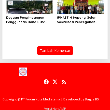
Dugaan Penyimpangan
IPMASTIM Kupang Gelar
Penggunaan Dana BOS:
Sosialisasi Pencegahan
Warga Desak Audit Total
Kekerasan Seksual dan
Dan Pengembalian Kerugian
KDRT di Desa Kondamara
Negara
Tambah Komentar
Copyright @ PT Forum Kota Mediatama | Developed by Bagus BS
Versi Non AMP