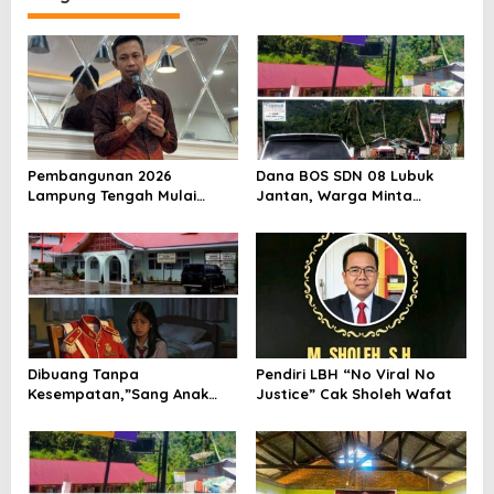
Pembangunan 2026
Dana BOS SDN 08 Lubuk
Lampung Tengah Mulai
Jantan, Warga Minta
Dipacu, DPKP2CK Siapkan
Ditelusuri Tuntas Dengan
Sejumlah Program Strategis
Transparan
Dibuang Tanpa
Pendiri LBH “No Viral No
Kesempatan,”Sang Anak
Justice” Cak Sholeh Wafat
Drop Menutup Diri, Orang
Tua Meneruskan ke Ranah
Hukum”