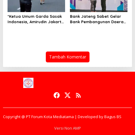
*Ketua Umum Garda Sasak
Bank Jateng Sabet Gelar
Indonesia, Amirudin Jakarta
Bank Pembangunan Daerah
Utara Ancol, Hadiri
Terpercaya di Ajang
Kegiatan Jalan Sehat
Nasional
Minggu 3 Mei 2026* Jakarta
Utara — Ketua Umum Garda
Sasak Indonesia, Amirudin,
hadir langsung dalam
Tambah Komentar
kegiatan Jalan Sehat yang
digelar di kawasan Ancol,
Jakarta Utara, Minggu 3 Mei
2026. Kegiatan ini diikuti
ratusan warga, tokoh
masyarakat, pemuda, dan
simpatisan Garda Sasak
Indonesia yang berdomisili
di Jabodetabek. Jalan
Sehat tersebut mengusung
tema “Sehat Bersama,
Copyright @ PT Forum Kota Mediatama | Developed by Bagus BS
Rukun Bersaudara, Kuat
untuk Indonesia”. Selain
Versi Non AMP
bertujuan mengajak