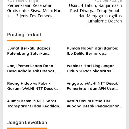
Pos sebelumnya
Pos berikutnya
Pemeriksaan Kesehatan
Usia 54 Tahun, Banjarmasin
a
Gratis untuk Siswa Mulai Hari
Post Dihargai Tetap Adaptif
v
Ini, 13 Jenis Tes Tersedia
dan Menjaga Integritas
Jurnalisme Daerah
i
g
Posting Terkait
a
s
Jumat Berkah, Baznas
Rumah Rapuh dari Bambu:
Palembang Salurkan
Ibu Delila Berharap
i
Bantuan untuk Sairil di
Perhatian Pemerintah dan
p
Kertapati
Dinas Sosial
Janji Pemeriksaan Dana
Webiner Hari Lingkungan
o
Desa Kahale Tak Ditepati,
Hidup 2026: Solidaritas
Warga Pertanyakan
Perempuan Flobamora
s
Keseriusan Kejati NTT
Soroti Dampak Krisis Iklim
Ruang Hidup vs Pabrik
Anggota WALHI NTT Desak
dan Ruang hidup di NTT
Garam: WALHI NTT Desak
Pemerintah dan APH Usut
Audit Ekologis Sebelum Rote
Tuntas Dugaan Peredaran
Ndao Berubah Permanen
Kayu Sonokeling Ilegal di
Alumni Bemnus NTT Soroti
Ketua Umum IPMASTIM-
TTU
Transparansi dan Keadilan
Kupang Desak Penanganan
dalam Penanganan Dugaan
Tegas Dugaan Kekerasan
Kekerasan Seksual di
Seksual di Unkriswina Sumba
Unkriswina Sumba
Jangan Lewatkan