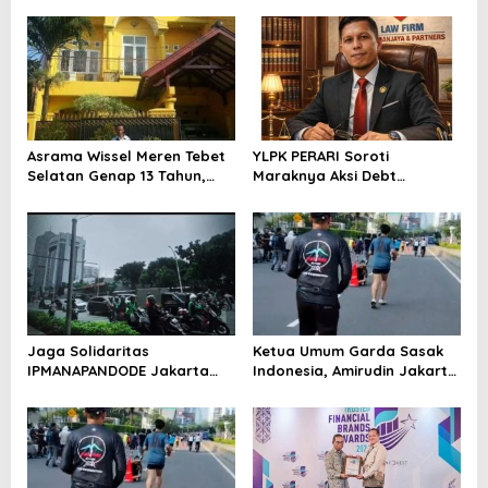
Asrama Wissel Meren Tebet
YLPK PERARI Soroti
Selatan Genap 13 Tahun,
Maraknya Aksi Debt
Mahasiswa IPMANAPANDODE
Collector di Jalanan,
Minta Perhatian Pemkab
Pertanyakan Peran OJK dan
Paniai
Aparat Penegak Hukum
Jaga Solidaritas
Ketua Umum Garda Sasak
IPMANAPANDODE Jakarta
Indonesia, Amirudin Jakarta
dan Bogor: Gelar Aksi
Utara Ancol, Hadiri
Pengadaan Dana Untuk
Kegiatan Jalan Sehat
Penerimaan Mahasiswa
Minggu 3 Mei 2026
Baru (MABA) Tahun 2026.