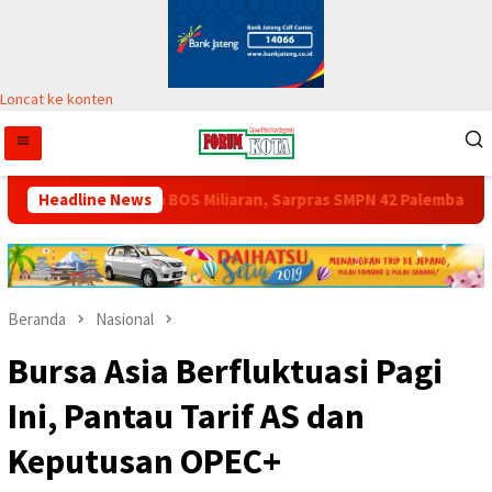
Loncat ke konten
U
Headline News
Dana BOS Miliaran, Sarpras SMPN 42 Palembang Masih M
Beranda
Nasional
Bursa Asia Berfluktuasi Pagi
Ini, Pantau Tarif AS dan
Keputusan OPEC+