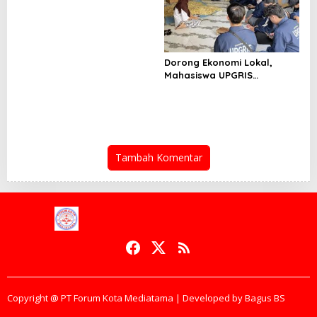
2026 Tuntas 500 Unit,
Pemda Usulkan Tambahan
200 hingga Hampir 1.000
Data Calon Penerima
Dorong Ekonomi Lokal,
Mahasiswa UPGRIS
Sambangi Pelaku UMKM di
Desa Mojoagung Demi
Kolaborasi Program Kerja
Tambah Komentar
Copyright @ PT Forum Kota Mediatama | Developed by Bagus BS