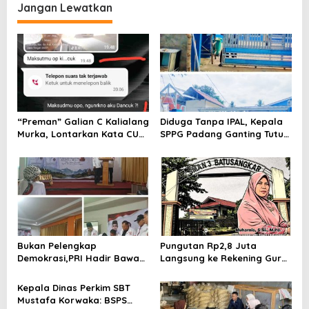
Unkriswina Sumba
Jangan Lewatkan
“Preman” Galian C Kalialang
Diduga Tanpa IPAL, Kepala
Murka, Lontarkan Kata CUK
SPPG Padang Ganting Tutup
Pada Wartawan, lalu Tak
Pagar Dan Larang Awak
Akui Lontarkan Ancaman
Media Masuk
Pada Keluarga Wartawan
Bukan Pelengkap
Pungutan Rp2,8 Juta
Demokrasi,PRI Hadir Bawa
Langsung ke Rekening Guru,
Solusi Nyata dan Layanan
SMA 3 Batusangkar Kembali
Kesehatan Rakyat, Kami
Disorot: Kepsek Enggan
Kepala Dinas Perkim SBT
Hadir Selesaikan Masalah
Konfirmasi, Kasus Siap
Mustafa Korwaka: BSPS
Rakyat
Dilanjut ke Jalur Hukum