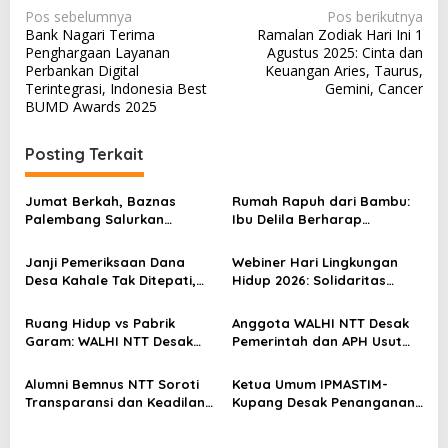
N
Pos sebelumnya
Pos berikutnya
Bank Nagari Terima
Ramalan Zodiak Hari Ini 1
a
Penghargaan Layanan
Agustus 2025: Cinta dan
v
Perbankan Digital
Keuangan Aries, Taurus,
Terintegrasi, Indonesia Best
Gemini, Cancer
i
BUMD Awards 2025
g
a
Posting Terkait
s
Jumat Berkah, Baznas
Rumah Rapuh dari Bambu:
i
Palembang Salurkan
Ibu Delila Berharap
p
Bantuan untuk Sairil di
Perhatian Pemerintah dan
Kertapati
Dinas Sosial
o
Janji Pemeriksaan Dana
Webiner Hari Lingkungan
Desa Kahale Tak Ditepati,
Hidup 2026: Solidaritas
s
Warga Pertanyakan
Perempuan Flobamora
Keseriusan Kejati NTT
Soroti Dampak Krisis Iklim
Ruang Hidup vs Pabrik
Anggota WALHI NTT Desak
dan Ruang hidup di NTT
Garam: WALHI NTT Desak
Pemerintah dan APH Usut
Audit Ekologis Sebelum Rote
Tuntas Dugaan Peredaran
Ndao Berubah Permanen
Kayu Sonokeling Ilegal di
Alumni Bemnus NTT Soroti
Ketua Umum IPMASTIM-
TTU
Transparansi dan Keadilan
Kupang Desak Penanganan
dalam Penanganan Dugaan
Tegas Dugaan Kekerasan
Kekerasan Seksual di
Seksual di Unkriswina Sumba