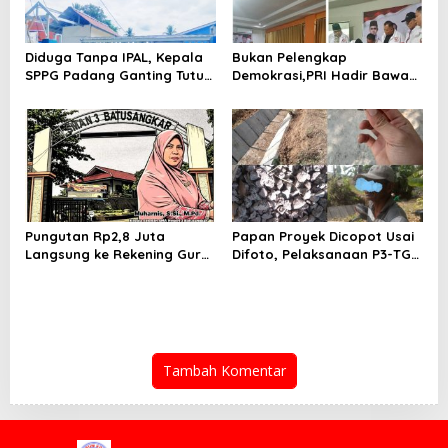
Diduga Tanpa IPAL, Kepala
Bukan Pelengkap
SPPG Padang Ganting Tutup
Demokrasi,PRI Hadir Bawa
Pagar Dan Larang Awak
Solusi Nyata dan Layanan
Media Masuk
Kesehatan Rakyat, Kami
Hadir Selesaikan Masalah
Rakyat
Pungutan Rp2,8 Juta
Papan Proyek Dicopot Usai
Langsung ke Rekening Guru,
Difoto, Pelaksanaan P3-TGAI
SMA 3 Batusangkar Kembali
Sido Mulyo Kecamatan
Disorot: Kepsek Enggan
Punggur Jadi Sorotan
Konfirmasi, Kasus Siap
Dilanjut ke Jalur Hukum
Tambah Komentar