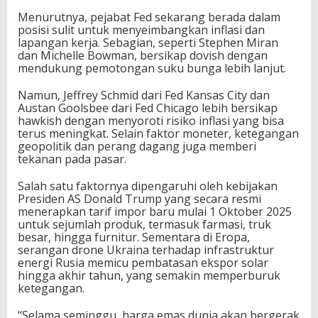
Menurutnya, pejabat Fed sekarang berada dalam
posisi sulit untuk menyeimbangkan inflasi dan
lapangan kerja. Sebagian, seperti Stephen Miran
dan Michelle Bowman, bersikap dovish dengan
mendukung pemotongan suku bunga lebih lanjut.
Namun, Jeffrey Schmid dari Fed Kansas City dan
Austan Goolsbee dari Fed Chicago lebih bersikap
hawkish dengan menyoroti risiko inflasi yang bisa
terus meningkat. Selain faktor moneter, ketegangan
geopolitik dan perang dagang juga memberi
tekanan pada pasar.
Salah satu faktornya dipengaruhi oleh kebijakan
Presiden AS Donald Trump yang secara resmi
menerapkan tarif impor baru mulai 1 Oktober 2025
untuk sejumlah produk, termasuk farmasi, truk
besar, hingga furnitur. Sementara di Eropa,
serangan drone Ukraina terhadap infrastruktur
energi Rusia memicu pembatasan ekspor solar
hingga akhir tahun, yang semakin memperburuk
ketegangan.
“Selama seminggu, harga emas dunia akan bergerak