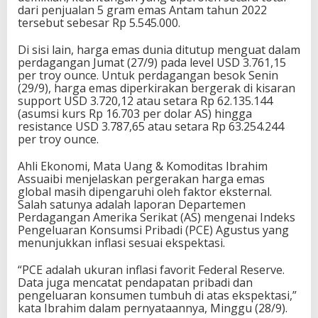
dari penjualan 5 gram emas Antam tahun 2022
tersebut sebesar Rp 5.545.000.
Di sisi lain, harga emas dunia ditutup menguat dalam
perdagangan Jumat (27/9) pada level USD 3.761,15
per troy ounce. Untuk perdagangan besok Senin
(29/9), harga emas diperkirakan bergerak di kisaran
support USD 3.720,12 atau setara Rp 62.135.144
(asumsi kurs Rp 16.703 per dolar AS) hingga
resistance USD 3.787,65 atau setara Rp 63.254.244
per troy ounce.
Ahli Ekonomi, Mata Uang & Komoditas Ibrahim
Assuaibi menjelaskan pergerakan harga emas
global masih dipengaruhi oleh faktor eksternal.
Salah satunya adalah laporan Departemen
Perdagangan Amerika Serikat (AS) mengenai Indeks
Pengeluaran Konsumsi Pribadi (PCE) Agustus yang
menunjukkan inflasi sesuai ekspektasi.
“PCE adalah ukuran inflasi favorit Federal Reserve.
Data juga mencatat pendapatan pribadi dan
pengeluaran konsumen tumbuh di atas ekspektasi,”
kata Ibrahim dalam pernyataannya, Minggu (28/9).