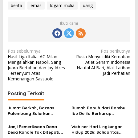
berita
emas
logam mulia
uang
Ikuti Kami
N
Pos sebelumnya
Pos berikutnya
Hasil Liga Italia: AC Milan
Rusia Menyelidiki Kematian
a
Mengalahkan Napoli, Sang
Atlet Senam Indonesia
v
Juara Bertahan dan Jay Idzes
Naufal Al Bari, Alat Latihan
Tersenyum Atas
Jadi Perhatian
i
Kemenangan Sassuolo
g
a
Posting Terkait
s
Jumat Berkah, Baznas
Rumah Rapuh dari Bambu:
i
Palembang Salurkan
Ibu Delila Berharap
p
Bantuan untuk Sairil di
Perhatian Pemerintah dan
Kertapati
Dinas Sosial
o
Janji Pemeriksaan Dana
Webiner Hari Lingkungan
Desa Kahale Tak Ditepati,
Hidup 2026: Solidaritas
s
Warga Pertanyakan
Perempuan Flobamora