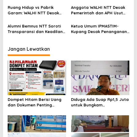
Keseriusan Kejati NTT
Soroti Dampak Krisis Iklim
Ruang Hidup vs Pabrik
Anggota WALHI NTT Desak
dan Ruang hidup di NTT
Garam: WALHI NTT Desak
Pemerintah dan APH Usut
Audit Ekologis Sebelum Rote
Tuntas Dugaan Peredaran
Ndao Berubah Permanen
Kayu Sonokeling Ilegal di
Alumni Bemnus NTT Soroti
Ketua Umum IPMASTIM-
TTU
Transparansi dan Keadilan
Kupang Desak Penanganan
dalam Penanganan Dugaan
Tegas Dugaan Kekerasan
Kekerasan Seksual di
Seksual di Unkriswina Sumba
Unkriswina Sumba
Jangan Lewatkan
Dompet Hitam Berisi Uang
Diduga Ada Suap Rp1,5 Juta
dan Dokumen Penting
untuk Bungkam
Hilang di Jalur Metro
Pemberitaan BOS SMKN 1
Utara– Badran Sari Punggur
Sungai Lilin