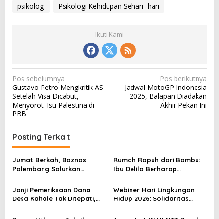
psikologi
Psikologi Kehidupan Sehari -hari
Ikuti Kami
N
Pos sebelumnya
Pos berikutnya
Gustavo Petro Mengkritik AS
Jadwal MotoGP Indonesia
a
Setelah Visa Dicabut,
2025, Balapan Diadakan
v
Menyoroti Isu Palestina di
Akhir Pekan Ini
PBB
i
g
Posting Terkait
a
s
Jumat Berkah, Baznas
Rumah Rapuh dari Bambu:
Palembang Salurkan
Ibu Delila Berharap
i
Bantuan untuk Sairil di
Perhatian Pemerintah dan
p
Kertapati
Dinas Sosial
Janji Pemeriksaan Dana
Webiner Hari Lingkungan
o
Desa Kahale Tak Ditepati,
Hidup 2026: Solidaritas
Warga Pertanyakan
Perempuan Flobamora
s
Keseriusan Kejati NTT
Soroti Dampak Krisis Iklim