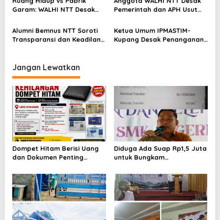
Ruang Hidup vs Pabrik
Anggota WALHI NTT Desak
dan Ruang hidup di NTT
Garam: WALHI NTT Desak
Pemerintah dan APH Usut
Audit Ekologis Sebelum Rote
Tuntas Dugaan Peredaran
Ndao Berubah Permanen
Kayu Sonokeling Ilegal di
Alumni Bemnus NTT Soroti
Ketua Umum IPMASTIM-
TTU
Transparansi dan Keadilan
Kupang Desak Penanganan
dalam Penanganan Dugaan
Tegas Dugaan Kekerasan
Kekerasan Seksual di
Seksual di Unkriswina Sumba
Unkriswina Sumba
Jangan Lewatkan
Dompet Hitam Berisi Uang
Diduga Ada Suap Rp1,5 Juta
dan Dokumen Penting
untuk Bungkam
Hilang di Jalur Metro
Pemberitaan BOS SMKN 1
Utara– Badran Sari Punggur
Sungai Lilin