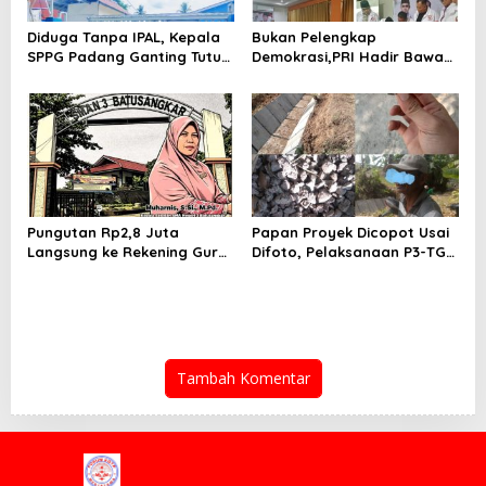
Diduga Tanpa IPAL, Kepala
Bukan Pelengkap
SPPG Padang Ganting Tutup
Demokrasi,PRI Hadir Bawa
Pagar Dan Larang Awak
Solusi Nyata dan Layanan
Media Masuk
Kesehatan Rakyat, Kami
Hadir Selesaikan Masalah
Rakyat
Pungutan Rp2,8 Juta
Papan Proyek Dicopot Usai
Langsung ke Rekening Guru,
Difoto, Pelaksanaan P3-TGAI
SMA 3 Batusangkar Kembali
Sido Mulyo Kecamatan
Disorot: Kepsek Enggan
Punggur Jadi Sorotan
Konfirmasi, Kasus Siap
Dilanjut ke Jalur Hukum
Tambah Komentar