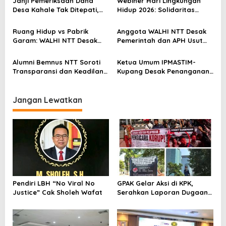
Janji Pemeriksaan Dana
Webiner Hari Lingkungan
o
Desa Kahale Tak Ditepati,
Hidup 2026: Solidaritas
Warga Pertanyakan
Perempuan Flobamora
s
Keseriusan Kejati NTT
Soroti Dampak Krisis Iklim
Ruang Hidup vs Pabrik
Anggota WALHI NTT Desak
dan Ruang hidup di NTT
Garam: WALHI NTT Desak
Pemerintah dan APH Usut
Audit Ekologis Sebelum Rote
Tuntas Dugaan Peredaran
Ndao Berubah Permanen
Kayu Sonokeling Ilegal di
Alumni Bemnus NTT Soroti
Ketua Umum IPMASTIM-
TTU
Transparansi dan Keadilan
Kupang Desak Penanganan
dalam Penanganan Dugaan
Tegas Dugaan Kekerasan
Kekerasan Seksual di
Seksual di Unkriswina Sumba
Unkriswina Sumba
Jangan Lewatkan
Pendiri LBH “No Viral No
GPAK Gelar Aksi di KPK,
Justice” Cak Sholeh Wafat
Serahkan Laporan Dugaan
Praktik Pengacara Korup