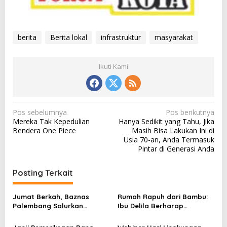
berita
Berita lokal
infrastruktur
masyarakat
Ikuti Kami
N
Pos sebelumnya
Pos berikutnya
Mereka Tak Kepedulian
Hanya Sedikit yang Tahu, Jika
a
Bendera One Piece
Masih Bisa Lakukan Ini di
v
Usia 70-an, Anda Termasuk
Pintar di Generasi Anda
i
g
Posting Terkait
a
s
Jumat Berkah, Baznas
Rumah Rapuh dari Bambu:
Palembang Salurkan
Ibu Delila Berharap
i
Bantuan untuk Sairil di
Perhatian Pemerintah dan
p
Kertapati
Dinas Sosial