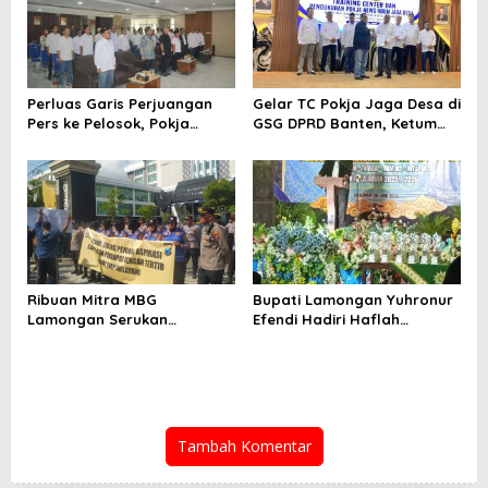
Perluas Garis Perjuangan
Gelar TC Pokja Jaga Desa di
Pers ke Pelosok, Pokja
GSG DPRD Banten, Ketum
Newsroom Jaga Desa
SMSI Firdaus Dorong
Kabupaten/Kota Resmi
Diversifikasi Bisnis
Dilantik
Perusahaan Media
Ribuan Mitra MBG
Bupati Lamongan Yuhronur
Lamongan Serukan
Efendi Hadiri Haflah
Kelanjutan Program Makan
Akhirussanah
Bergizi Gratis
Muhammadiyah Menongo,
Titip Pesan “Terus Belajar
Tanpa Henti” Menuju
Indonesia Emas 2045
Tambah Komentar