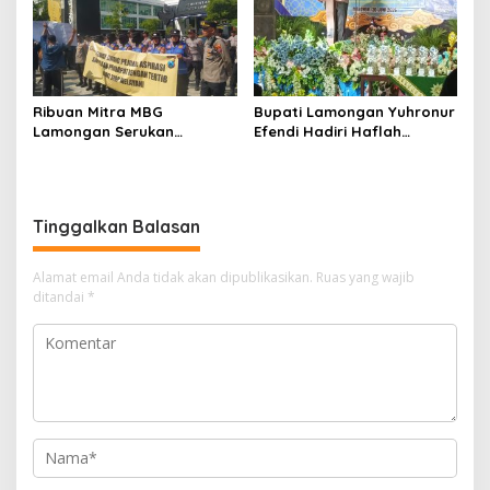
Ribuan Mitra MBG
Bupati Lamongan Yuhronur
Lamongan Serukan
Efendi Hadiri Haflah
Kelanjutan Program Makan
Akhirussanah
Bergizi Gratis
Muhammadiyah Menongo,
Titip Pesan “Terus Belajar
Tanpa Henti” Menuju
Tinggalkan Balasan
Indonesia Emas 2045
Alamat email Anda tidak akan dipublikasikan.
Ruas yang wajib
ditandai
*