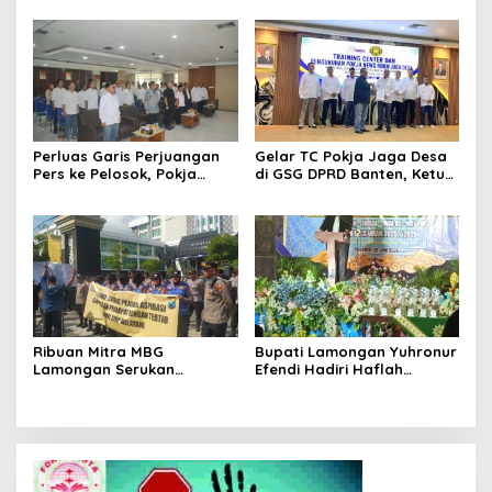
Perluas Garis Perjuangan
Gelar TC Pokja Jaga Desa
Pers ke Pelosok, Pokja
di GSG DPRD Banten, Ketum
Newsroom Jaga Desa
SMSI Firdaus Dorong
Kabupaten/Kota Resmi
Diversifikasi Bisnis
Dilantik
Perusahaan Media
Ribuan Mitra MBG
Bupati Lamongan Yuhronur
Lamongan Serukan
Efendi Hadiri Haflah
Kelanjutan Program Makan
Akhirussanah
Bergizi Gratis
Muhammadiyah Menongo,
Titip Pesan “Terus Belajar
Tanpa Henti” Menuju
Indonesia Emas 2045