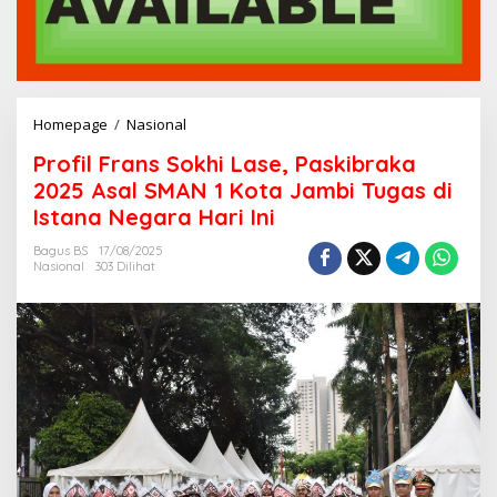
Homepage
/
Nasional
P
r
Profil Frans Sokhi Lase, Paskibraka
o
f
2025 Asal SMAN 1 Kota Jambi Tugas di
i
Istana Negara Hari Ini
l
F
Bagus BS
17/08/2025
r
Nasional
303 Dilihat
a
n
s
S
o
k
h
i
L
a
s