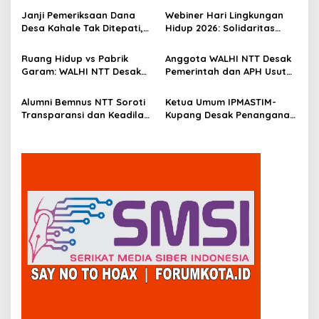
p
Kertapati
Dinas Sosial
Janji Pemeriksaan Dana
Webiner Hari Lingkungan
o
Desa Kahale Tak Ditepati,
Hidup 2026: Solidaritas
s
Warga Pertanyakan
Perempuan Flobamora
Keseriusan Kejati NTT
Soroti Dampak Krisis Iklim
Ruang Hidup vs Pabrik
Anggota WALHI NTT Desak
dan Ruang hidup di NTT
Garam: WALHI NTT Desak
Pemerintah dan APH Usut
Audit Ekologis Sebelum
Tuntas Dugaan Peredaran
Rote Ndao Berubah
Kayu Sonokeling Ilegal di
Alumni Bemnus NTT Soroti
Ketua Umum IPMASTIM-
Permanen
TTU
Transparansi dan Keadilan
Kupang Desak Penanganan
dalam Penanganan
Tegas Dugaan Kekerasan
Dugaan Kekerasan Seksual
Seksual di Unkriswina
di Unkriswina Sumba
Sumba