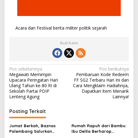
Acara dan Festival
berita
militer
politik
sejarah
Ikuti Kami
N
Pos sebelumnya
Pos berikutnya
Megawati Memimpin
Pembaruan Kode Redeem
a
Upacara Peringatan Hari
FF SG2 Terbaru Hari Ini dan
v
Ulang Tahun ke-80 RI di
Cara Mengklaim Hadiahnya,
Sekolah Partai PDIP
Dapatkan Item Menarik
i
Lenteng Agung
Lainnya!
g
Posting Terkait
a
s
Jumat Berkah, Baznas
Rumah Rapuh dari Bambu:
i
Palembang Salurkan
Ibu Delila Berharap
Bantuan untuk Sairil di
Perhatian Pemerintah dan