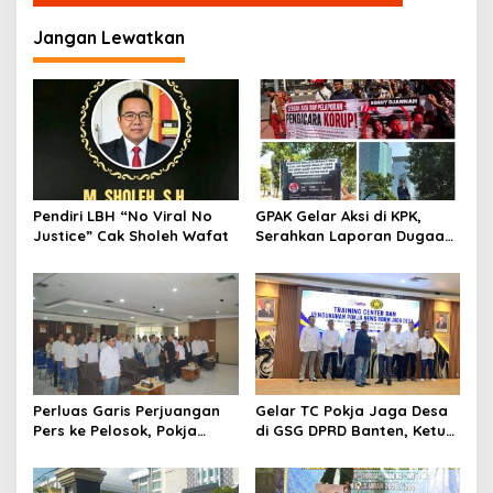
Jangan Lewatkan
Pendiri LBH “No Viral No
GPAK Gelar Aksi di KPK,
Justice” Cak Sholeh Wafat
Serahkan Laporan Dugaan
Praktik Pengacara Korup
Perluas Garis Perjuangan
Gelar TC Pokja Jaga Desa
Pers ke Pelosok, Pokja
di GSG DPRD Banten, Ketum
Newsroom Jaga Desa
SMSI Firdaus Dorong
Kabupaten/Kota Resmi
Diversifikasi Bisnis
Dilantik
Perusahaan Media