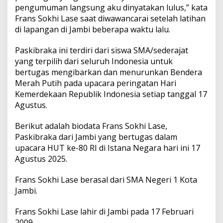
a
pengumuman langsung aku dinyatakan lulus,” kata
r
Frans Sokhi Lase saat diwawancarai setelah latihan
a
di lapangan di Jambi beberapa waktu lalu.
H
a
Paskibraka ini terdiri dari siswa SMA/sederajat
r
i
yang terpilih dari seluruh Indonesia untuk
I
bertugas mengibarkan dan menurunkan Bendera
n
Merah Putih pada upacara peringatan Hari
i
Kemerdekaan Republik Indonesia setiap tanggal 17
Agustus.
Berikut adalah biodata Frans Sokhi Lase,
Paskibraka dari Jambi yang bertugas dalam
upacara HUT ke-80 RI di Istana Negara hari ini 17
Agustus 2025.
Frans Sokhi Lase berasal dari SMA Negeri 1 Kota
Jambi.
Frans Sokhi Lase lahir di Jambi pada 17 Februari
2009.