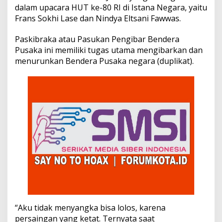
K
dalam upacara HUT ke-80 RI di Istana Negara, yaitu
o
Frans Sokhi Lase dan Nindya Eltsani Fawwas.
t
a
Paskibraka atau Pasukan Pengibar Bendera
J
a
Pusaka ini memiliki tugas utama mengibarkan dan
m
menurunkan Bendera Pusaka negara (duplikat).
b
i
T
u
g
a
s
d
i
I
s
t
a
n
a
N
“Aku tidak menyangka bisa lolos, karena
e
persaingan yang ketat. Ternyata saat
g