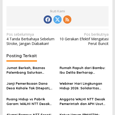
Ikuti Kami
N
Pos sebelumnya
Pos berikutnya
4 Tanda Berbahaya Sebelum
10 Gerakan Efektif Mengatasi
a
Stroke, Jangan Diabaikan!
Perut Buncit
v
i
Posting Terkait
g
a
Jumat Berkah, Baznas
Rumah Rapuh dari Bambu:
Palembang Salurkan
Ibu Delila Berharap
s
Bantuan untuk Sairil di
Perhatian Pemerintah dan
Kertapati
Dinas Sosial
i
Janji Pemeriksaan Dana
Webiner Hari Lingkungan
Desa Kahale Tak Ditepati,
Hidup 2026: Solidaritas
p
Warga Pertanyakan
Perempuan Flobamora
o
Keseriusan Kejati NTT
Soroti Dampak Krisis Iklim
Ruang Hidup vs Pabrik
Anggota WALHI NTT Desak
dan Ruang hidup di NTT
s
Garam: WALHI NTT Desak
Pemerintah dan APH Usut
Audit Ekologis Sebelum Rote
Tuntas Dugaan Peredaran
Ndao Berubah Permanen
Kayu Sonokeling Ilegal di
Alumni Bemnus NTT Soroti
Ketua Umum IPMASTIM-