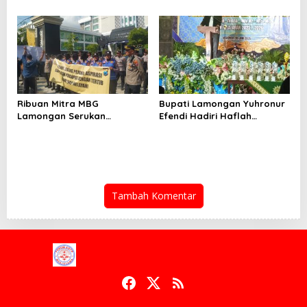
Newsroom Jaga Desa
SMSI Firdaus Dorong
Kabupaten/Kota Resmi
Diversifikasi Bisnis
Dilantik
Perusahaan Media
Ribuan Mitra MBG
Bupati Lamongan Yuhronur
Lamongan Serukan
Efendi Hadiri Haflah
Kelanjutan Program Makan
Akhirussanah
Bergizi Gratis
Muhammadiyah Menongo,
Titip Pesan “Terus Belajar
Tanpa Henti” Menuju
Indonesia Emas 2045
Tambah Komentar