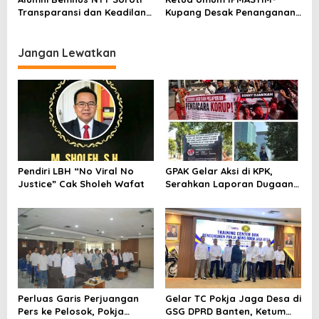
TTU
Transparansi dan Keadilan
Kupang Desak Penanganan
dalam Penanganan Dugaan
Tegas Dugaan Kekerasan
Kekerasan Seksual di
Seksual di Unkriswina Sumba
Unkriswina Sumba
Jangan Lewatkan
Pendiri LBH “No Viral No
GPAK Gelar Aksi di KPK,
Justice” Cak Sholeh Wafat
Serahkan Laporan Dugaan
Praktik Pengacara Korup
Perluas Garis Perjuangan
Gelar TC Pokja Jaga Desa di
Pers ke Pelosok, Pokja
GSG DPRD Banten, Ketum