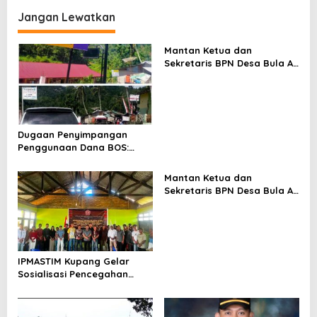
a
Jangan Lewatkan
s
Mantan Ketua dan
i
Sekretaris BPN Desa Bula Air
p
Kecewa Hasil Audit
Inspektorat SBT, Siap
o
Laporkan Kepala
s
Inspektorat dan Ketua
Irban III ke Polda Maluku,
Dugaan Penyimpangan
Penggunaan Dana BOS:
Warga Desak Audit Total
Dan Pengembalian Kerugian
Mantan Ketua dan
Negara
Sekretaris BPN Desa Bula Air
Kecewa Hasil Audit
Inspektorat SBT, Siap
Laporkan Kepala
Inspektorat dan Ketua
Irban III ke Polda Maluku,
IPMASTIM Kupang Gelar
Sosialisasi Pencegahan
Kekerasan Seksual dan
KDRT di Desa Kondamara