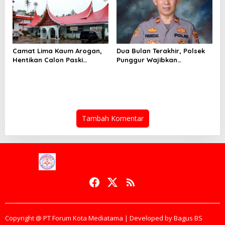
Camat Lima Kaum Arogan,
Dua Bulan Terakhir, Polsek
Hentikan Calon Paski
Punggur Wajibkan
Secara Sepihak ,”Mental
Pengendara Bermotor Pakai
Anak Drop”
Helm Saat Masuk Mapolsek
Tambah Komentar
Copyright @ PT Forum Kota Mediatama | Developed by Bagus BS