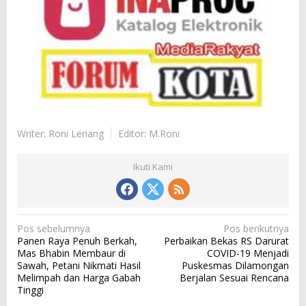
Writer: Roni Leriang
Editor: M.Roni
Ikuti Kami
N
Pos sebelumnya
Pos berikutnya
Panen Raya Penuh Berkah,
Perbaikan Bekas RS Darurat
a
Mas Bhabin Membaur di
COVID-19 Menjadi
v
Sawah, Petani Nikmati Hasil
Puskesmas Dilamongan
Melimpah dan Harga Gabah
Berjalan Sesuai Rencana
i
Tinggi
g