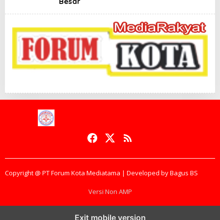
Besar
Copyright @ PT Forum Kota Mediatama | Developed by Bagus BS
Versi Non AMP
Exit mobile version