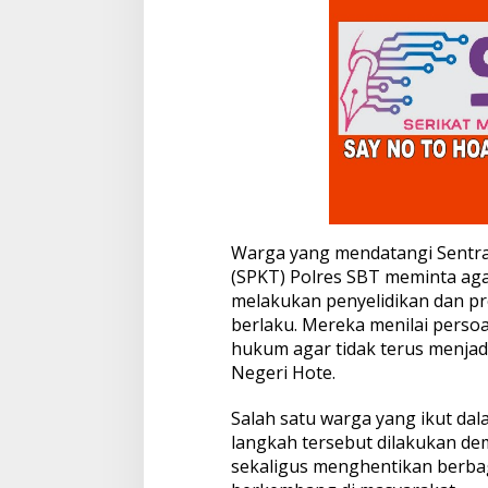
s
S
B
T
T
e
r
k
a
i
t
D
Warga yang mendatangi Sentra
u
g
(SPKT) Polres SBT meminta ag
a
melakukan penyelidikan dan p
a
berlaku. Mereka menilai persoa
n
hukum agar tidak terus menjad
P
Negeri Hote.
e
n
y
Salah satu warga yang ikut d
e
langkah tersebut dilakukan d
l
sekaligus menghentikan berbag
e