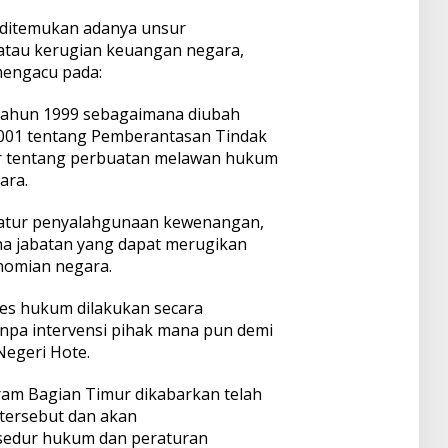
n ditemukan adanya unsur
tau kerugian keuangan negara,
mengacu pada:
 Tahun 1999 sebagaimana diubah
01 tentang Pemberantasan Tindak
r tentang perbuatan melawan hukum
ara.
gatur penyalahgunaan kewenangan,
na jabatan yang dapat merugikan
nomian negara.
es hukum dilakukan secara
anpa intervensi pihak mana pun demi
Negeri Hote.
eram Bagian Timur dikabarkan telah
tersebut dan akan
osedur hukum dan peraturan