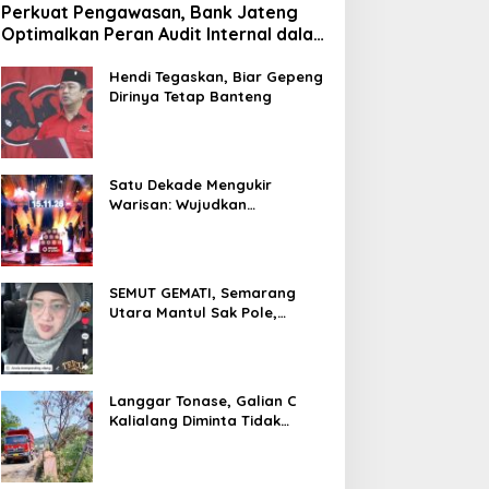
Perkuat Pengawasan, Bank Jateng
Optimalkan Peran Audit Internal dalam
Mitigasi Fraud
Hendi Tegaskan, Biar Gepeng
Dirinya Tetap Banteng
Satu Dekade Mengukir
Warisan: Wujudkan
Pertumbuhan Berkelanjutan
Melalui Bank Jateng
Borobudur Marathon*l
SEMUT GEMATI, Semarang
Utara Mantul Sak Pole,
Camat Siwi Ajak Seluruh Staf
Berbagi Untuk Sesama
Langgar Tonase, Galian C
Kalialang Diminta Tidak
Gunakan Truck Tronton