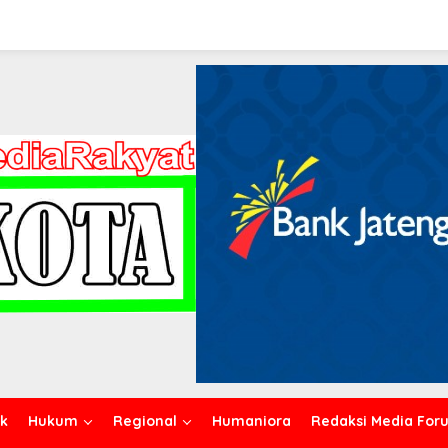
ik
Hukum
Regional
Humaniora
Redaksi Media For