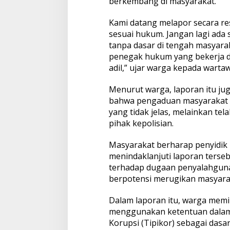
berkembang di masyarakat.
w
e
n
Kami datang melapor secara re
g
sesuai hukum. Jangan lagi ada 
a
tanpa dasar di tengah masyarak
n
penegak hukum yang bekerja 
D
a
adil,” ujar warga kepada warta
n
a
Menurut warga, laporan itu ju
D
bahwa pengaduan masyarakat b
e
yang tidak jelas, melainkan te
s
a
pihak kepolisian.
2
0
Masyarakat berharap penyidik
1
menindaklanjuti laporan ters
9
terhadap dugaan penyalahgun
–
2
berpotensi merugikan masyara
0
2
Dalam laporan itu, warga mem
4
menggunakan ketentuan dala
Korupsi (Tipikor) sebagai das