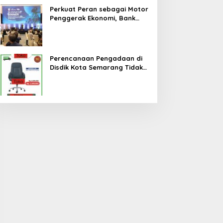
Perkuat Peran sebagai Motor
Penggerak Ekonomi, Bank
Jateng Gandeng Investor
Global Perluas Ekosistem
Keuangan Daerah
Perencanaan Pengadaan di
Disdik Kota Semarang Tidak
Cermat, Berpotensi Terjadi
Pemborosan