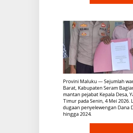
a
n
M
a
n
t
a
n
K
e
p
a
l
a
D
Provini Maluku — Sejumlah wa
e
Barat, Kabupaten Seram Bagia
s
mantan pejabat Kepala Desa, Ya
a
Timur pada Senin, 4 Mei 2026.
k
e
dugaan penyelewengan Dana D
P
hingga 2024.
o
l
r
e