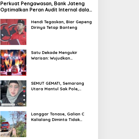
Perkuat Pengawasan, Bank Jateng
Optimalkan Peran Audit Internal dalam
Mitigasi Fraud
Hendi Tegaskan, Biar Gepeng
Dirinya Tetap Banteng
Satu Dekade Mengukir
Warisan: Wujudkan
Pertumbuhan Berkelanjutan
Melalui Bank Jateng
Borobudur Marathon*l
SEMUT GEMATI, Semarang
Utara Mantul Sak Pole,
Camat Siwi Ajak Seluruh Staf
Berbagi Untuk Sesama
Langgar Tonase, Galian C
Kalialang Diminta Tidak
Gunakan Truck Tronton