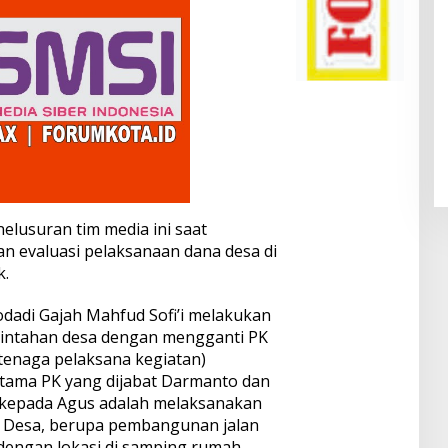
elusuran tim media ini saat
an evaluasi pelaksanaan dana desa di
k.
dadi Gajah Mahfud Sofi’i melakukan
intahan desa dengan mengganti PK
(tenaga pelaksana kegiatan)
ama PK yang dijabat Darmanto dan
n kepada Agus adalah melaksanakan
Desa, berupa pembangunan jalan
dengan lokasi di samping rumah