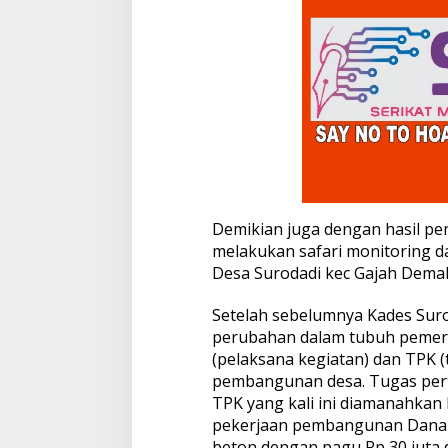
D
e
s
a
Demikian juga dengan hasil pen
melakukan safari monitoring d
Desa Surodadi kec Gajah Dema
Setelah sebelumnya Kades Suro
perubahan dalam tubuh pemer
(pelaksana kegiatan) dan TPK 
pembangunan desa. Tugas pert
TPK yang kali ini diamanahka
pekerjaan pembangunan Dana 
beton dengan pagu Rp 30 juta 