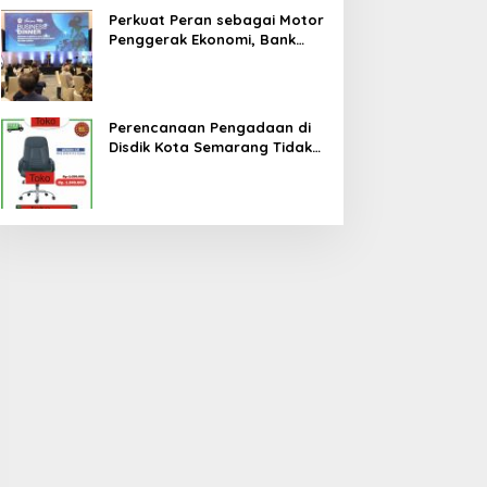
Perkuat Peran sebagai Motor
Penggerak Ekonomi, Bank
Jateng Gandeng Investor
Global Perluas Ekosistem
Keuangan Daerah
Perencanaan Pengadaan di
Disdik Kota Semarang Tidak
Cermat, Berpotensi Terjadi
Pemborosan