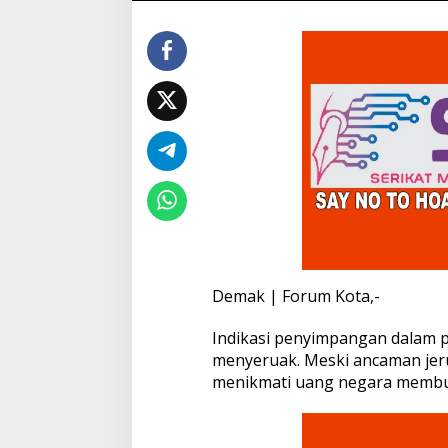
P
e
r
t
a
n
y
a
k
a
n
P
e
n
g
g
Demak | Forum Kota,-
u
n
Indikasi penyimpangan dalam 
a
a
menyeruak. Meski ancaman jeru
n
menikmati uang negara membuat
D
a
n
a