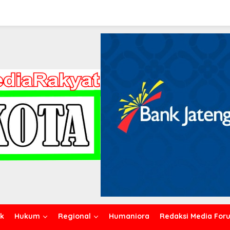
ik
Hukum
Regional
Humaniora
Redaksi Media For