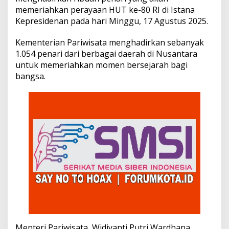
e
memeriahkan perayaan HUT ke-80 RI di Istana
n
Kepresidenan pada hari Minggu, 17 Agustus 2025.
a
r
i
Kementerian Pariwisata menghadirkan sebanyak
d
1.054 penari dari berbagai daerah di Nusantara
a
untuk memeriahkan momen bersejarah bagi
l
bangsa.
a
m
p
e
r
a
y
a
a
n
H
U
T
k
e
-
8
Menteri Pariwisata, Widiyanti Putri Wardhana,