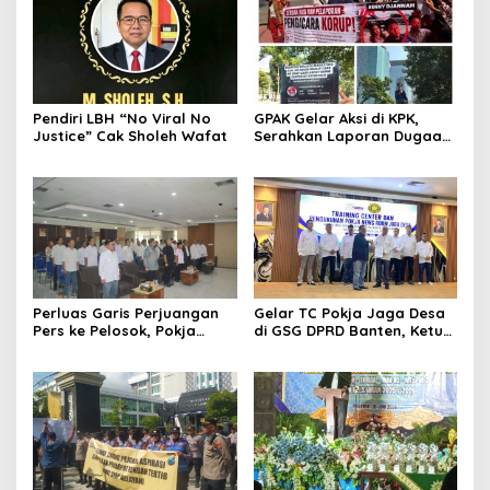
Pendiri LBH “No Viral No
GPAK Gelar Aksi di KPK,
Justice” Cak Sholeh Wafat
Serahkan Laporan Dugaan
Praktik Pengacara Korup
Perluas Garis Perjuangan
Gelar TC Pokja Jaga Desa
Pers ke Pelosok, Pokja
di GSG DPRD Banten, Ketum
Newsroom Jaga Desa
SMSI Firdaus Dorong
Kabupaten/Kota Resmi
Diversifikasi Bisnis
Dilantik
Perusahaan Media