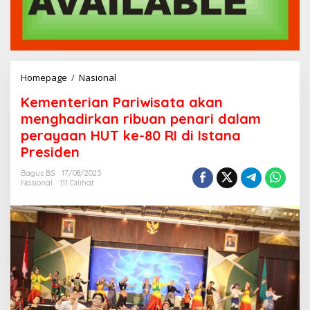
Homepage
/
Nasional
K
e
Kementerian Pariwisata akan
m
e
menghadirkan ribuan penari dalam
n
perayaan HUT ke-80 RI di Istana
t
Presiden
e
r
Bagus BS
17/08/2025
i
Nasional
111 Dilihat
a
n
P
a
r
i
w
i
s
a