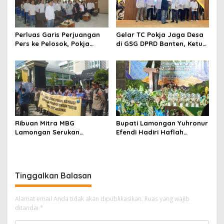
Perluas Garis Perjuangan
Gelar TC Pokja Jaga Desa
Pers ke Pelosok, Pokja
di GSG DPRD Banten, Ketum
Newsroom Jaga Desa
SMSI Firdaus Dorong
Kabupaten/Kota Resmi
Diversifikasi Bisnis
Dilantik
Perusahaan Media
Ribuan Mitra MBG
Bupati Lamongan Yuhronur
Lamongan Serukan
Efendi Hadiri Haflah
Kelanjutan Program Makan
Akhirussanah
Bergizi Gratis
Muhammadiyah Menongo,
Titip Pesan “Terus Belajar
Tanpa Henti” Menuju
Tinggalkan Balasan
Indonesia Emas 2045
Alamat email Anda tidak akan dipublikasikan.
Ruas yang wajib
ditandai
*