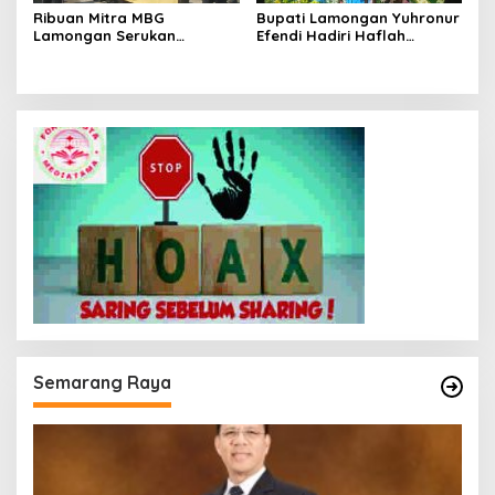
Ribuan Mitra MBG
Bupati Lamongan Yuhronur
Lamongan Serukan
Efendi Hadiri Haflah
Kelanjutan Program Makan
Akhirussanah
Bergizi Gratis
Muhammadiyah Menongo,
Titip Pesan “Terus Belajar
Tanpa Henti” Menuju
Indonesia Emas 2045
Semarang Raya