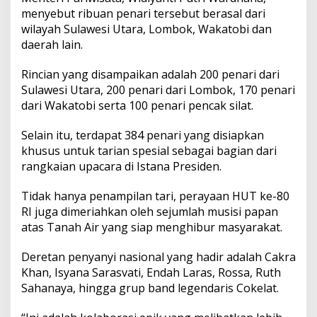
0
menyebut ribuan penari tersebut berasal dari
R
wilayah Sulawesi Utara, Lombok, Wakatobi dan
I
daerah lain.
d
i
I
Rincian yang disampaikan adalah 200 penari dari
s
Sulawesi Utara, 200 penari dari Lombok, 170 penari
t
dari Wakatobi serta 100 penari pencak silat.
a
n
Selain itu, terdapat 384 penari yang disiapkan
a
P
khusus untuk tarian spesial sebagai bagian dari
r
rangkaian upacara di Istana Presiden.
e
s
Tidak hanya penampilan tari, perayaan HUT ke-80
i
RI juga dimeriahkan oleh sejumlah musisi papan
d
e
atas Tanah Air yang siap menghibur masyarakat.
n
Deretan penyanyi nasional yang hadir adalah Cakra
Khan, Isyana Sarasvati, Endah Laras, Rossa, Ruth
Sahanaya, hingga grup band legendaris Cokelat.