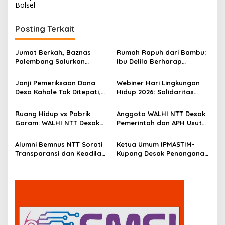
Bolsel
i
g
Posting Terkait
a
s
Jumat Berkah, Baznas
Rumah Rapuh dari Bambu:
Palembang Salurkan
Ibu Delila Berharap
i
Bantuan untuk Sairil di
Perhatian Pemerintah dan
p
Kertapati
Dinas Sosial
Janji Pemeriksaan Dana
Webiner Hari Lingkungan
Desa Kahale Tak Ditepati,
Hidup 2026: Solidaritas
o
Warga Pertanyakan
Perempuan Flobamora
s
Keseriusan Kejati NTT
Soroti Dampak Krisis Iklim
Ruang Hidup vs Pabrik
Anggota WALHI NTT Desak
dan Ruang hidup di NTT
Garam: WALHI NTT Desak
Pemerintah dan APH Usut
Audit Ekologis Sebelum
Tuntas Dugaan Peredaran
Rote Ndao Berubah
Kayu Sonokeling Ilegal di
Alumni Bemnus NTT Soroti
Ketua Umum IPMASTIM-
Permanen
TTU
Transparansi dan Keadilan
Kupang Desak Penanganan
dalam Penanganan
Tegas Dugaan Kekerasan
Dugaan Kekerasan Seksual
Seksual di Unkriswina
di Unkriswina Sumba
Sumba