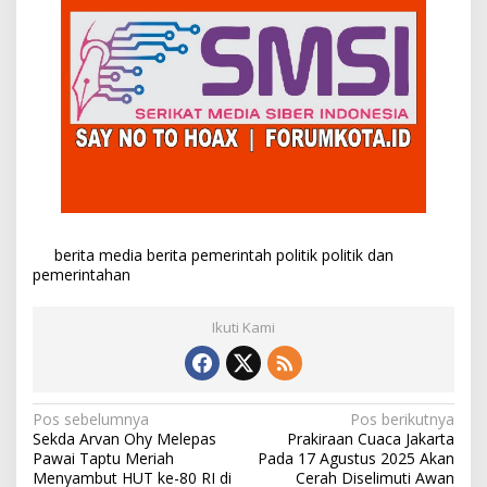
berita
media berita
pemerintah
politik
politik dan
pemerintahan
Ikuti Kami
N
Pos sebelumnya
Pos berikutnya
Sekda Arvan Ohy Melepas
Prakiraan Cuaca Jakarta
a
Pawai Taptu Meriah
Pada 17 Agustus 2025 Akan
v
Menyambut HUT ke-80 RI di
Cerah Diselimuti Awan