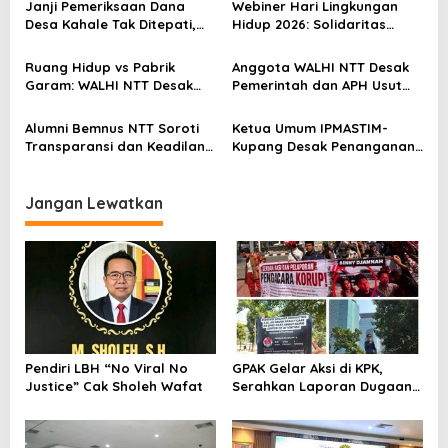
p
Janji Pemeriksaan Dana
Webiner Hari Lingkungan
o
Desa Kahale Tak Ditepati,
Hidup 2026: Solidaritas
Warga Pertanyakan
Perempuan Flobamora
s
Keseriusan Kejati NTT
Soroti Dampak Krisis Iklim
Ruang Hidup vs Pabrik
Anggota WALHI NTT Desak
dan Ruang hidup di NTT
Garam: WALHI NTT Desak
Pemerintah dan APH Usut
Audit Ekologis Sebelum Rote
Tuntas Dugaan Peredaran
Ndao Berubah Permanen
Kayu Sonokeling Ilegal di
Alumni Bemnus NTT Soroti
Ketua Umum IPMASTIM-
TTU
Transparansi dan Keadilan
Kupang Desak Penanganan
dalam Penanganan Dugaan
Tegas Dugaan Kekerasan
Kekerasan Seksual di
Seksual di Unkriswina Sumba
Unkriswina Sumba
Jangan Lewatkan
Pendiri LBH “No Viral No
GPAK Gelar Aksi di KPK,
Justice” Cak Sholeh Wafat
Serahkan Laporan Dugaan
Praktik Pengacara Korup