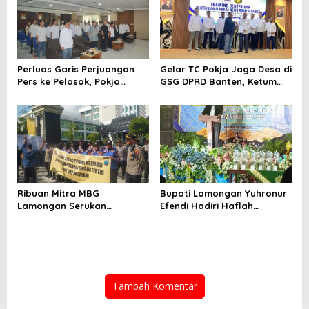
Perluas Garis Perjuangan
Gelar TC Pokja Jaga Desa di
Pers ke Pelosok, Pokja
GSG DPRD Banten, Ketum
Newsroom Jaga Desa
SMSI Firdaus Dorong
Kabupaten/Kota Resmi
Diversifikasi Bisnis
Dilantik
Perusahaan Media
Ribuan Mitra MBG
Bupati Lamongan Yuhronur
Lamongan Serukan
Efendi Hadiri Haflah
Kelanjutan Program Makan
Akhirussanah
Bergizi Gratis
Muhammadiyah Menongo,
Titip Pesan “Terus Belajar
Tanpa Henti” Menuju
Indonesia Emas 2045
Tambah Komentar