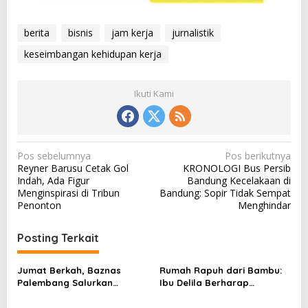
berita
bisnis
jam kerja
jurnalistik
keseimbangan kehidupan kerja
Ikuti Kami
N
Pos sebelumnya
Pos berikutnya
Reyner Barusu Cetak Gol
KRONOLOGI Bus Persib
a
Indah, Ada Figur
Bandung Kecelakaan di
v
Menginspirasi di Tribun
Bandung: Sopir Tidak Sempat
Penonton
Menghindar
i
g
Posting Terkait
a
s
Jumat Berkah, Baznas
Rumah Rapuh dari Bambu:
Palembang Salurkan
Ibu Delila Berharap
i
Bantuan untuk Sairil di
Perhatian Pemerintah dan
Kertapati
Dinas Sosial