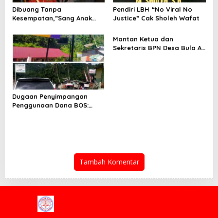
Dibuang Tanpa
Pendiri LBH “No Viral No
Kesempatan,”Sang Anak
Justice” Cak Sholeh Wafat
Drop Menutup Diri, Orang
Tua Meneruskan ke Ranah
Mantan Ketua dan
Hukum”
Sekretaris BPN Desa Bula Air
Kecewa Hasil Audit
Inspektorat SBT, Siap
Laporkan Kepala
Inspektorat dan Ketua
Irban III ke Polda Maluku,
Dugaan Penyimpangan
Penggunaan Dana BOS:
Warga Desak Audit Total
Dan Pengembalian Kerugian
Negara
Tambah Komentar