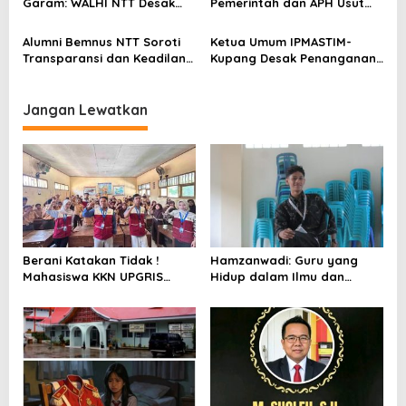
Garam: WALHI NTT Desak
Pemerintah dan APH Usut
Audit Ekologis Sebelum Rote
Tuntas Dugaan Peredaran
Ndao Berubah Permanen
Kayu Sonokeling Ilegal di
Alumni Bemnus NTT Soroti
Ketua Umum IPMASTIM-
TTU
Transparansi dan Keadilan
Kupang Desak Penanganan
dalam Penanganan Dugaan
Tegas Dugaan Kekerasan
Kekerasan Seksual di
Seksual di Unkriswina Sumba
Unkriswina Sumba
Jangan Lewatkan
Berani Katakan Tidak !
Hamzanwadi: Guru yang
Mahasiswa KKN UPGRIS
Hidup dalam Ilmu dan
Edukasi Bahaya Narkoba di
Perjuangan
SDN Tamansari 1