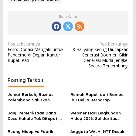
Ikuti Kami
N
Pos sebelumnya
Pos berikutnya
Foto: Donasi Mengalir untuk
8 Hal yang Sering Diucapkan
a
Pendemo di Depan Kantor
Generasi Boomer, Bikin
v
Bupati Pati
Generasi Muda Jengkel
Secara Tersembunyi
i
g
Posting Terkait
a
s
Jumat Berkah, Baznas
Rumah Rapuh dari Bambu:
Palembang Salurkan
Ibu Delila Berharap
i
Bantuan untuk Sairil di
Perhatian Pemerintah dan
p
Kertapati
Dinas Sosial
Janji Pemeriksaan Dana
Webiner Hari Lingkungan
o
Desa Kahale Tak Ditepati,
Hidup 2026: Solidaritas
Warga Pertanyakan
Perempuan Flobamora
s
Keseriusan Kejati NTT
Soroti Dampak Krisis Iklim
Ruang Hidup vs Pabrik
Anggota WALHI NTT Desak
dan Ruang hidup di NTT