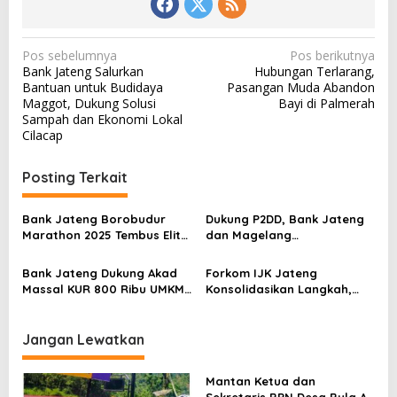
N
Pos sebelumnya
Pos berikutnya
Bank Jateng Salurkan
Hubungan Terlarang,
a
Bantuan untuk Budidaya
Pasangan Muda Abandon
v
Maggot, Dukung Solusi
Bayi di Palmerah
Sampah dan Ekonomi Lokal
i
Cilacap
g
a
Posting Terkait
s
Bank Jateng Borobudur
Dukung P2DD, Bank Jateng
i
Marathon 2025 Tembus Elite
dan Magelang
p
Global: Resmi Berlabel Elite,
Berkolaborasi Wujudkan
Bukti Kualitas Mendunia
Tata Kelola Keuangan yang
o
Bank Jateng Dukung Akad
Forkom IJK Jateng
Transparan
Massal KUR 800 Ribu UMKM,
Konsolidasikan Langkah,
s
Hadirkan 800 Debitur dari
Menjaga Stabilitas dan
Seluruh Jawa Tengah
Menguatkan Ketahanan
Siber Jelang 2026
Jangan Lewatkan
Mantan Ketua dan