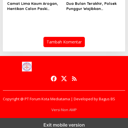
Camat Lima Kaum Arogan,
Dua Bulan Terakhir, Polsek
Hentikan Calon Paski
Punggur Wajibkan
Secara Sepihak ,”Mental
Pengendara Bermotor Pakai
Anak Drop”
Helm Saat Masuk Mapolsek
Tambah Komentar
Copyright @ PT Forum Kota Mediatama | Developed by Bagus BS
Versi Non AMP
Exit mobile version