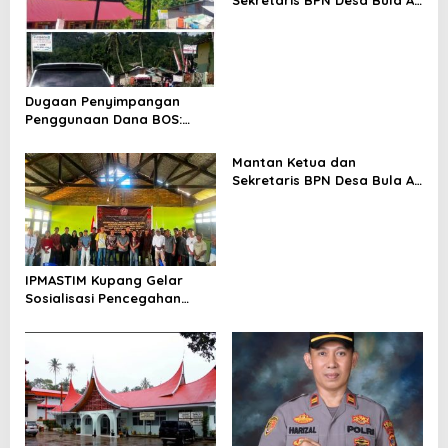
Sekretaris BPN Desa Bula Air
Kecewa Hasil Audit
Inspektorat SBT, Siap
Laporkan Kepala
Inspektorat dan Ketua
Irban III ke Polda Maluku,
Dugaan Penyimpangan
Penggunaan Dana BOS:
Warga Desak Audit Total
Dan Pengembalian Kerugian
Mantan Ketua dan
Negara
Sekretaris BPN Desa Bula Air
Kecewa Hasil Audit
Inspektorat SBT, Siap
Laporkan Kepala
Inspektorat dan Ketua
Irban III ke Polda Maluku,
IPMASTIM Kupang Gelar
Sosialisasi Pencegahan
Kekerasan Seksual dan
KDRT di Desa Kondamara