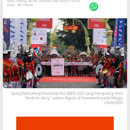
Bank Jateng
,
Berita
,
Ekonomi Dan Bisnis
,
Forum
Kota
184 Dilihat
Ajang Bank Jateng Friendship Run (BJFR) 2025 yang mengusung tema
"Stride to Glory", sukses digelar di Purwokerto pada Minggu
(28/9/2025)