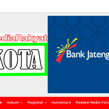
ik
Hukum
Regional
Humaniora
Redaksi Media For