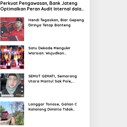
Perkuat Pengawasan, Bank Jateng
Optimalkan Peran Audit Internal dalam
Mitigasi Fraud
Hendi Tegaskan, Biar Gepeng
Dirinya Tetap Banteng
Satu Dekade Mengukir
Warisan: Wujudkan
Pertumbuhan Berkelanjutan
Melalui Bank Jateng
Borobudur Marathon*l
SEMUT GEMATI, Semarang
Utara Mantul Sak Pole,
Camat Siwi Ajak Seluruh Staf
Berbagi Untuk Sesama
Langgar Tonase, Galian C
Kalialang Diminta Tidak
Gunakan Truck Tronton