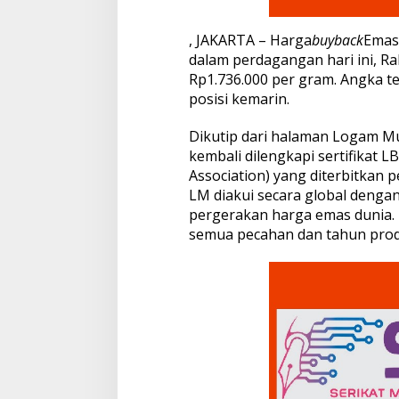
u
s
, JAKARTA – Harga
buyback
Emas
t
dalam perdagangan hari ini, Ra
u
Rp1.736.000 per gram. Angka t
s
posisi kemarin.
Dikutip dari halaman Logam Mu
kembali dilengkapi sertifikat 
Association) yang diterbitka
LM diakui secara global dengan
pergerakan harga emas dunia. 
semua pecahan dan tahun prod