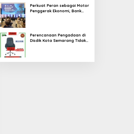
Perkuat Peran sebagai Motor
Penggerak Ekonomi, Bank
Jateng Gandeng Investor
Global Perluas Ekosistem
Keuangan Daerah
Perencanaan Pengadaan di
Disdik Kota Semarang Tidak
Cermat, Berpotensi Terjadi
Pemborosan