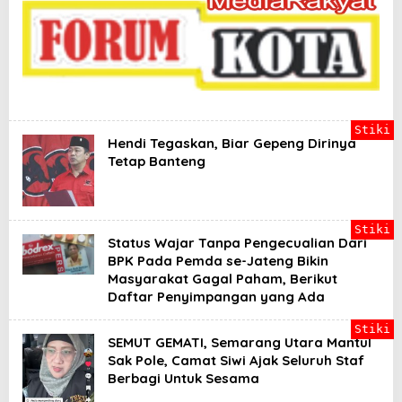
a
d
i
l
a
n
B
a
g
Stiki
i
Hendi Tegaskan, Biar Gepeng Dirinya
Y
Tetap Banteng
a
n
g
B
e
Stiki
Status Wajar Tanpa Pengecualian Dari
r
h
BPK Pada Pemda se-Jateng Bikin
a
Masyarakat Gagal Paham, Berikut
k
Daftar Penyimpangan yang Ada
Stiki
SEMUT GEMATI, Semarang Utara Mantul
Sak Pole, Camat Siwi Ajak Seluruh Staf
Berbagi Untuk Sesama