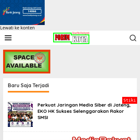
Lewati ke konten
Baru Saja Terjadi
F
Stiki
o
Perkuat Jaringan Media Siber di Jateng,
r
EKO HK Sukses Selenggarakan Rakor
k
SMSI
o
t
|
K
e