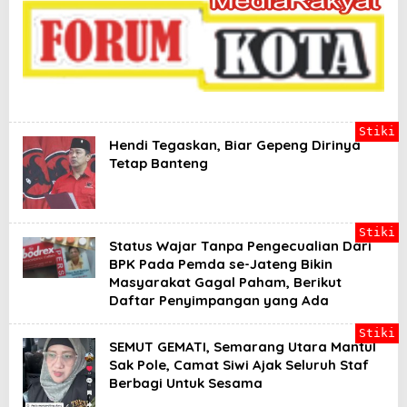
a
d
i
l
a
n
B
a
g
Stiki
i
Hendi Tegaskan, Biar Gepeng Dirinya
Y
Tetap Banteng
a
n
g
B
e
Stiki
Status Wajar Tanpa Pengecualian Dari
r
h
BPK Pada Pemda se-Jateng Bikin
a
Masyarakat Gagal Paham, Berikut
k
Daftar Penyimpangan yang Ada
Stiki
SEMUT GEMATI, Semarang Utara Mantul
Sak Pole, Camat Siwi Ajak Seluruh Staf
Berbagi Untuk Sesama