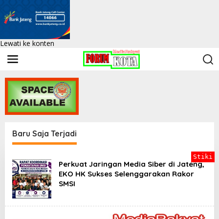
Lewati ke konten
Baru Saja Terjadi
F
Stiki
o
Perkuat Jaringan Media Siber di Jateng,
r
EKO HK Sukses Selenggarakan Rakor
k
SMSI
o
t
|
K
e