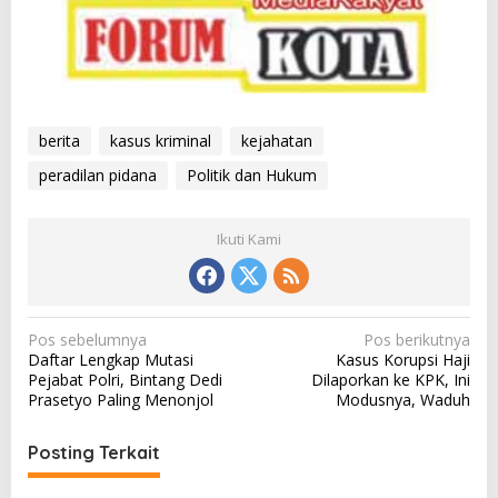
berita
kasus kriminal
kejahatan
peradilan pidana
Politik dan Hukum
Ikuti Kami
N
Pos sebelumnya
Pos berikutnya
Daftar Lengkap Mutasi
Kasus Korupsi Haji
a
Pejabat Polri, Bintang Dedi
Dilaporkan ke KPK, Ini
v
Prasetyo Paling Menonjol
Modusnya, Waduh
i
Posting Terkait
g
a