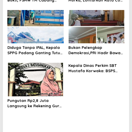
Lamongan Akhirnya Miliki
Pada Wartawan, lalu Tak
Legalitas Resmi
Akui Lontarkan Ancaman
Pada Keluarga Wartawan
Diduga Tanpa IPAL, Kepala
Bukan Pelengkap
SPPG Padang Ganting Tutup
Demokrasi,PRI Hadir Bawa
Pagar Dan Larang Awak
Solusi Nyata dan Layanan
Media Masuk
Kesehatan Rakyat, Kami
Kepala Dinas Perkim SBT
Hadir Selesaikan Masalah
Mustafa Korwaka: BSPS
Rakyat
2026 Tuntas 500 Unit,
Pemda Usulkan Tambahan
200 hingga Hampir 1.000
Data Calon Penerima
Pungutan Rp2,8 Juta
Langsung ke Rekening Guru,
SMA 3 Batusangkar Kembali
Disorot: Kepsek Enggan
Konfirmasi, Kasus Siap
Dilanjut ke Jalur Hukum