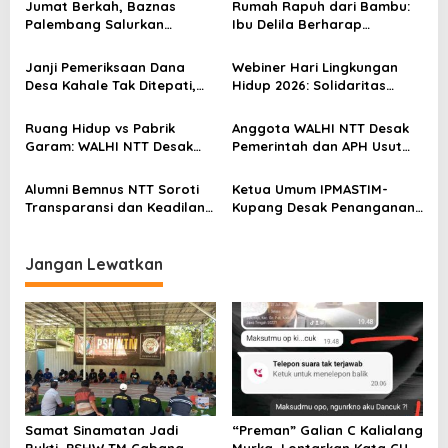
Jumat Berkah, Baznas
Rumah Rapuh dari Bambu:
s
Palembang Salurkan
Ibu Delila Berharap
Bantuan untuk Sairil di
Perhatian Pemerintah dan
i
Kertapati
Dinas Sosial
Janji Pemeriksaan Dana
Webiner Hari Lingkungan
p
Desa Kahale Tak Ditepati,
Hidup 2026: Solidaritas
o
Warga Pertanyakan
Perempuan Flobamora
Keseriusan Kejati NTT
Soroti Dampak Krisis Iklim
s
Ruang Hidup vs Pabrik
Anggota WALHI NTT Desak
dan Ruang hidup di NTT
Garam: WALHI NTT Desak
Pemerintah dan APH Usut
Audit Ekologis Sebelum Rote
Tuntas Dugaan Peredaran
Ndao Berubah Permanen
Kayu Sonokeling Ilegal di
Alumni Bemnus NTT Soroti
Ketua Umum IPMASTIM-
TTU
Transparansi dan Keadilan
Kupang Desak Penanganan
dalam Penanganan Dugaan
Tegas Dugaan Kekerasan
Kekerasan Seksual di
Seksual di Unkriswina Sumba
Unkriswina Sumba
Jangan Lewatkan
Samat Sinamatan Jadi
“Preman” Galian C Kalialang
Bukti, PSHW TM Cabang
Murka, Lontarkan Kata CUK