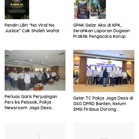
Pendiri LBH “No Viral No
GPAK Gelar Aksi di KPK,
Justice” Cak Sholeh Wafat
Serahkan Laporan Dugaan
Praktik Pengacara Korup
Perluas Garis Perjuangan
Gelar TC Pokja Jaga Desa di
Pers ke Pelosok, Pokja
GSG DPRD Banten, Ketum
Newsroom Jaga Desa
SMSI Firdaus Dorong
Kabupaten/Kota Resmi
Diversifikasi Bisnis
Dilantik
Perusahaan Media