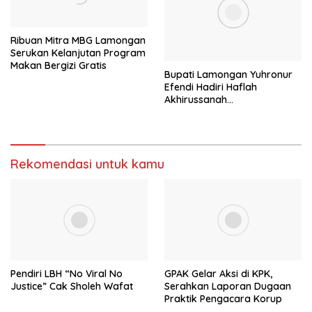
Ribuan Mitra MBG Lamongan
Serukan Kelanjutan Program
Makan Bergizi Gratis
Bupati Lamongan Yuhronur
Efendi Hadiri Haflah
Akhirussanah
Muhammadiyah Menongo,
Titip Pesan “Terus Belajar
Tanpa Henti” Menuju
Indonesia Emas 2045
Rekomendasi untuk kamu
Pendiri LBH “No Viral No
GPAK Gelar Aksi di KPK,
Justice” Cak Sholeh Wafat
Serahkan Laporan Dugaan
Praktik Pengacara Korup