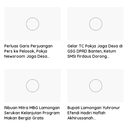
Perluas Garis Perjuangan
Gelar TC Pokja Jaga Desa di
Pers ke Pelosok, Pokja
GSG DPRD Banten, Ketum
Newsroom Jaga Desa
SMSI Firdaus Dorong
Kabupaten/Kota Resmi
Diversifikasi Bisnis
Dilantik
Perusahaan Media
Ribuan Mitra MBG Lamongan
Bupati Lamongan Yuhronur
Serukan Kelanjutan Program
Efendi Hadiri Haflah
Makan Bergizi Gratis
Akhirussanah
Muhammadiyah Menongo,