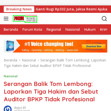
Langsung ke konten
jara Dan Ganti Rugi Rp332 Juta, Jaksa Resmi Ajukan Banding
Breaking News
Beranda
Forum Kota
Regional
Nasional
Hukum
Krimin
Beranda
Nasional
Serangan Balik Tom Lembong: Laporkan
Tiga Hakim dan Sebut Auditor BPKP Tidak Profesional
Nasional
Serangan Balik Tom Lembong:
Laporkan Tiga Hakim dan Sebut
Auditor BPKP Tidak Profesional
Bagus BS